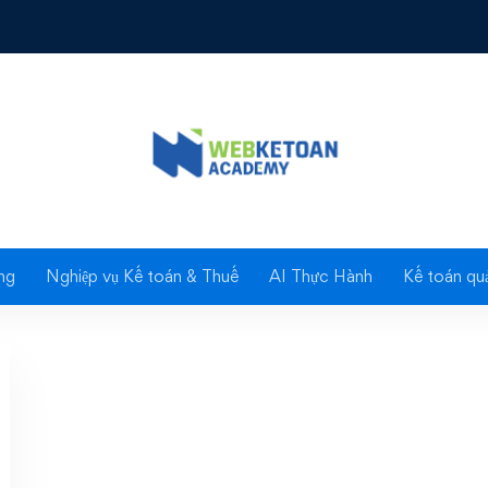
huyện nghề và người: 
Beyond
ng
Nghiệp vụ Kế toán & Thuế
AI Thực Hành
Kế toán quả