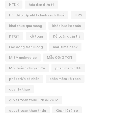
HTKK
hóa đơn điện tử
Hội thảo cập nhật chính sách thuế
IFRS
khai thue qua mang
khóa học kế toán
KTQT
Kế toán
Kế toán quản trị
Lao dong tien luong
maritime bank
MISA meInvoice
Mẫu 06/GTGT
Mỗi tuần 1 chuyên đề
phan mem htkk
phát triển cá nhân
phần mềm kế toán
quan ly thue
quyet toan thue TNCN 2012
quyet toan thue tndn
Quản lý rủi ro