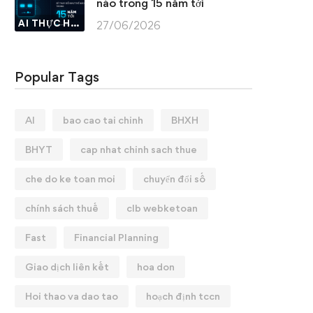
nào trong 15 năm tới
AI THỰC HÀNH
27/06/2026
Popular Tags
AI
bao cao tai chinh
BHXH
BHYT
cap nhat chinh sach thue
che do ke toan moi
chuyển đổi số
chính sách thuế
clb webketoan
Fast
Financial Planning
Giao dịch liên kết
hoa don
Hoi thao va dao tao
hoạch định tccn