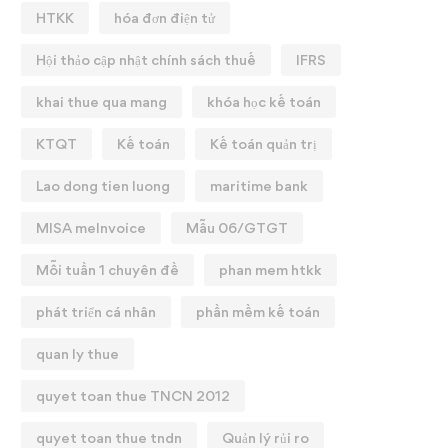
HTKK
hóa đơn điện tử
Hội thảo cập nhật chính sách thuế
IFRS
khai thue qua mang
khóa học kế toán
KTQT
Kế toán
Kế toán quản trị
Lao dong tien luong
maritime bank
MISA meInvoice
Mẫu 06/GTGT
Mỗi tuần 1 chuyên đề
phan mem htkk
phát triển cá nhân
phần mềm kế toán
quan ly thue
quyet toan thue TNCN 2012
quyet toan thue tndn
Quản lý rủi ro