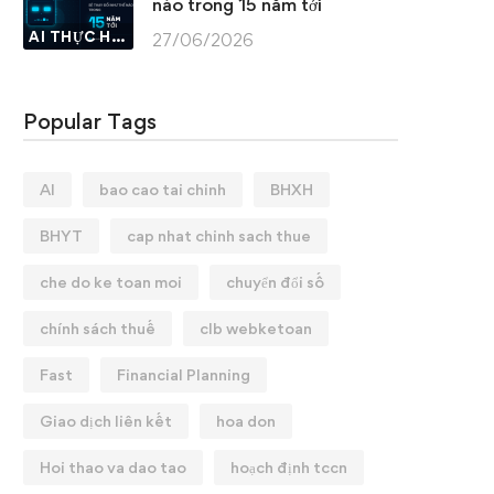
nào trong 15 năm tới
AI THỰC HÀNH
27/06/2026
Popular Tags
AI
bao cao tai chinh
BHXH
BHYT
cap nhat chinh sach thue
che do ke toan moi
chuyển đổi số
chính sách thuế
clb webketoan
Fast
Financial Planning
Giao dịch liên kết
hoa don
Hoi thao va dao tao
hoạch định tccn