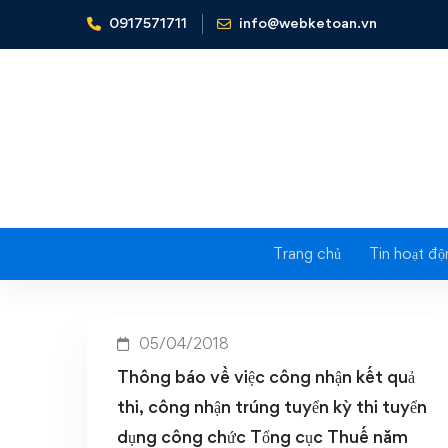
0917571711
info@webketoan.vn
Home
công nhận trúng tuyển kỳ thi tuyển dụng công 
Tag: côn
dụng côn
Trang chủ
Tin hoạt độ
05/04/2018
Thông báo về việc công nhận kết quả
thi, công nhận trúng tuyển kỳ thi tuyển
dụng công chức Tổng cục Thuế năm