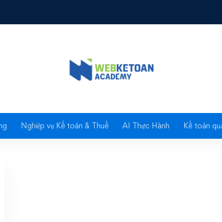
chức Tổng cục Thuế năm 2016
g nhận trúng tuyển kỳ 
g chức Tổng cục Thuế
ng
Nghiệp vụ Kế toán & Thuế
AI Thực Hành
Kế toán quả