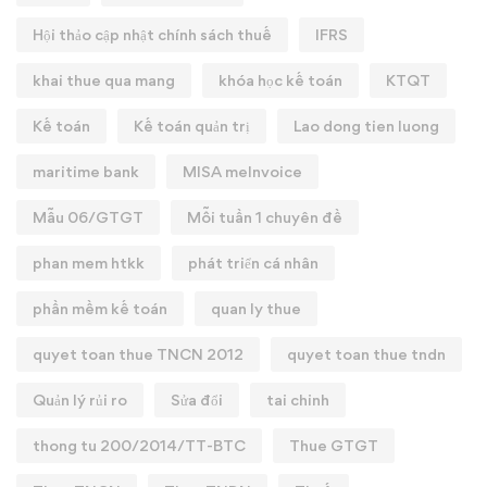
Hội thảo cập nhật chính sách thuế
IFRS
khai thue qua mang
khóa học kế toán
KTQT
Kế toán
Kế toán quản trị
Lao dong tien luong
maritime bank
MISA meInvoice
Mẫu 06/GTGT
Mỗi tuần 1 chuyên đề
phan mem htkk
phát triển cá nhân
phần mềm kế toán
quan ly thue
quyet toan thue TNCN 2012
quyet toan thue tndn
Quản lý rủi ro
Sửa đổi
tai chinh
thong tu 200/2014/TT-BTC
Thue GTGT