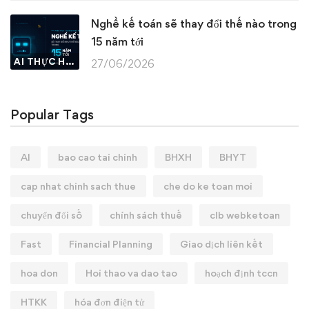
Nghề kế toán sẽ thay đổi thế nào trong
15 năm tới
AI THỰC HÀNH
27/06/2026
Popular Tags
AI
bao cao tai chinh
BHXH
BHYT
cap nhat chinh sach thue
che do ke toan moi
chuyển đổi số
chính sách thuế
clb webketoan
Fast
Financial Planning
Giao dịch liên kết
hoa don
Hoi thao va dao tao
hoạch định tccn
HTKK
hóa đơn điện tử