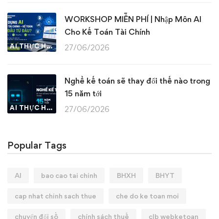
WORKSHOP MIỄN PHÍ | Nhập Môn AI
Cho Kế Toán Tài Chính
AI THỰC HÀNH
27/06/2026
Nghề kế toán sẽ thay đổi thế nào trong
15 năm tới
AI THỰC HÀNH
27/06/2026
Popular Tags
AI
bao cao tai chinh
BHXH
BHYT
cap nhat chinh sach thue
che do ke toan moi
chuyển đổi số
chính sách thuế
clb webketoan