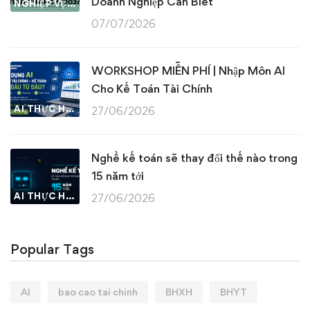
Doanh Nghiệp Cần Biết
NGHIỆP VỤ KẾ TOÁN & THUẾ
07/07/2026
WORKSHOP MIỄN PHÍ | Nhập Môn AI
Cho Kế Toán Tài Chính
AI THỰC HÀNH
27/06/2026
Nghề kế toán sẽ thay đổi thế nào trong
15 năm tới
AI THỰC HÀNH
27/06/2026
Popular Tags
AI
bao cao tai chinh
BHXH
BHYT