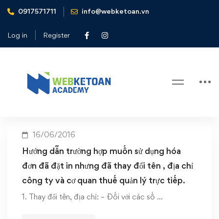
0917571711
info@webketoan.vn
Home
địa chỉ nhưng muốn sử dụng hóa đơn đã đặt in
Log in
Register
Tag: địa chỉ nhưng muốn sử dụng
hóa đơn đã đặt in
16/06/2016
Hướng dẫn trường hợp muốn sử dụng hóa
đơn đã đặt in nhưng đã thay đổi tên , địa chỉ
công ty và cơ quan thuế quản lý trực tiếp.
1. Thay đổi tên, địa chỉ: – Đối với các số …