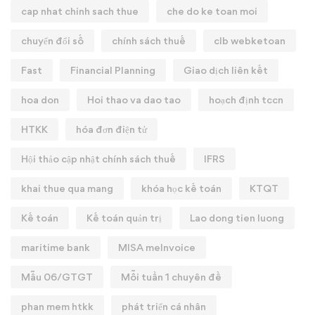
cap nhat chinh sach thue
che do ke toan moi
chuyển đổi số
chính sách thuế
clb webketoan
Fast
Financial Planning
Giao dịch liên kết
hoa don
Hoi thao va dao tao
hoạch định tccn
HTKK
hóa đơn điện tử
Hội thảo cập nhật chính sách thuế
IFRS
khai thue qua mang
khóa học kế toán
KTQT
Kế toán
Kế toán quản trị
Lao dong tien luong
maritime bank
MISA meInvoice
Mẫu 06/GTGT
Mỗi tuần 1 chuyên đề
phan mem htkk
phát triển cá nhân