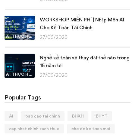
WORKSHOP MIỄN PHÍ | Nhập Môn AI
Cho Kế Toán Tài Chính
AI THỰC HÀNH
27/06/2026
Nghề kế toán sẽ thay đổi thế nào trong
15 năm tới
AI THỰC HÀNH
27/06/2026
Popular Tags
AI
bao cao tai chinh
BHXH
BHYT
cap nhat chinh sach thue
che do ke toan moi