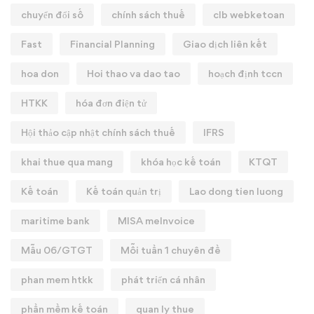
chuyển đổi số
chính sách thuế
clb webketoan
Fast
Financial Planning
Giao dịch liên kết
hoa don
Hoi thao va dao tao
hoạch định tccn
HTKK
hóa đơn điện tử
Hội thảo cập nhật chính sách thuế
IFRS
khai thue qua mang
khóa học kế toán
KTQT
Kế toán
Kế toán quản trị
Lao dong tien luong
maritime bank
MISA meInvoice
Mẫu 06/GTGT
Mỗi tuần 1 chuyên đề
phan mem htkk
phát triển cá nhân
phần mềm kế toán
quan ly thue