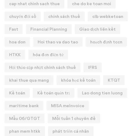
cap nhat chinh sach thue
che do ke toan moi
chuyển đổi số
chính sách thuế
clb webketoan
Fast
Financial Planning
Giao dịch liên kết
hoa don
Hoi thao va dao tao
hoạch định tccn
HTKK
hóa đơn điện tử
Hội thảo cập nhật chính sách thuế
IFRS
khai thue qua mang
khóa học kế toán
KTQT
Kế toán
Kế toán quản trị
Lao dong tien luong
maritime bank
MISA meInvoice
Mẫu 06/GTGT
Mỗi tuần 1 chuyên đề
phan mem htkk
phát triển cá nhân