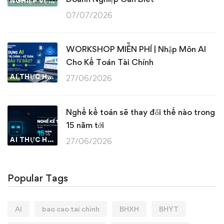
NGHIỆP VỤ KẾ TOÁN & THUẾ
07/07/2026
WORKSHOP MIỄN PHÍ | Nhập Môn AI
Cho Kế Toán Tài Chính
AI THỰC HÀNH
27/06/2026
Nghề kế toán sẽ thay đổi thế nào trong
15 năm tới
AI THỰC HÀNH
27/06/2026
Popular Tags
AI
bao cao tai chinh
BHXH
BHYT