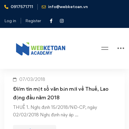
0917571711
info@webketoan.vn
Home
Điểm tin văn bản đầu năm 2018
Log in
Register
Tag: Điểm tin văn bản đầu năm
2018
07/03/2018
Điểm tin một số văn bản mới về Thuế, Lao
động đầu năm 2018
THUẾ 1. Nghị định 15/2018/NĐ-CP, ngày
02/02/2018 Nghị định này áp …