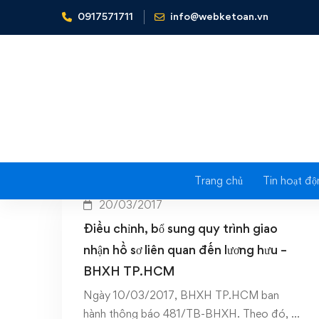
0917571711
info@webketoan.vn
Home
Điều chỉnh quy trình
T
Trang chủ
Tin hoạt độ
20/03/2017
Điều chỉnh, bổ sung quy trình giao
nhận hồ sơ liên quan đến lương hưu –
BHXH TP.HCM
Ngày 10/03/2017, BHXH TP.HCM ban
hành thông báo 481/TB-BHXH. Theo đó, …