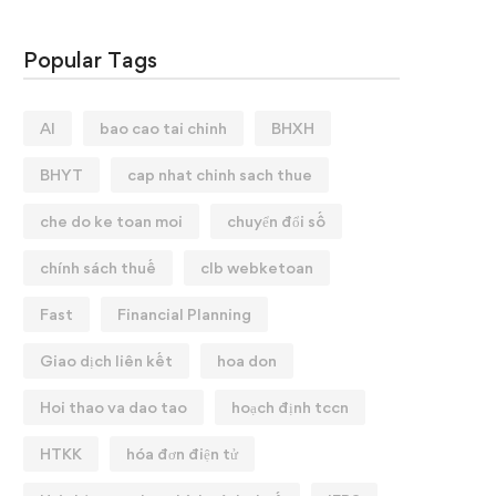
Popular Tags
AI
bao cao tai chinh
BHXH
BHYT
cap nhat chinh sach thue
che do ke toan moi
chuyển đổi số
chính sách thuế
clb webketoan
Fast
Financial Planning
Giao dịch liên kết
hoa don
Hoi thao va dao tao
hoạch định tccn
HTKK
hóa đơn điện tử