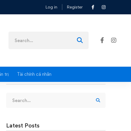
Log in
Register
nh
Search
for:
n trị
Tài chính cá nhân
Search
Search
for:
Latest Posts