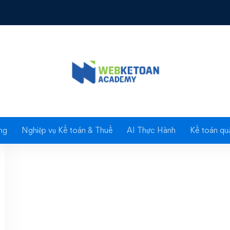
ag: Điều chỉnh quy trì
ng
Nghiệp vụ Kế toán & Thuế
AI Thực Hành
Kế toán quả