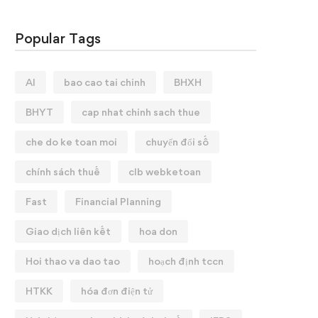
Popular Tags
AI
bao cao tai chinh
BHXH
BHYT
cap nhat chinh sach thue
che do ke toan moi
chuyển đổi số
chính sách thuế
clb webketoan
Fast
Financial Planning
Giao dịch liên kết
hoa don
Hoi thao va dao tao
hoạch định tccn
HTKK
hóa đơn điện tử