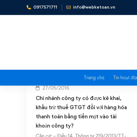
0917571711
info@webketoan.vn
Home
Đơn vị trực thuộc
Trang chủ
Tin hoạt độ
27/05/2016
Chi nhánh công ty có được kê khai,
khấu trừ thuế GTGT đối với hàng hóa
thanh toán bằng tiền mặt vào tài
khoản công ty?
Căn cứ: – Điều 14, Thông tư 219/2013/TT-