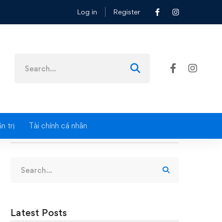
Log in
Register
Search
for:
n trị
Tài chính cá nhân
Search
Search
for:
Latest Posts