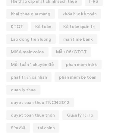
Hội thảo cập nhật chính sách thuế
IFRS
khai thue qua mang
khóa học kế toán
KTQT
Kế toán
Kế toán quản trị
Lao dong tien luong
maritime bank
MISA meInvoice
Mẫu 06/GTGT
Mỗi tuần 1 chuyên đề
phan mem htkk
phát triển cá nhân
phần mềm kế toán
quan ly thue
quyet toan thue TNCN 2012
quyet toan thue tndn
Quản lý rủi ro
Sửa đổi
tai chinh