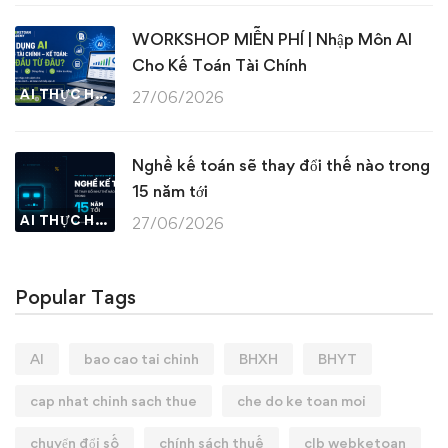
WORKSHOP MIỄN PHÍ | Nhập Môn AI
Cho Kế Toán Tài Chính
AI THỰC HÀNH
27/06/2026
Nghề kế toán sẽ thay đổi thế nào trong
15 năm tới
AI THỰC HÀNH
27/06/2026
Popular Tags
AI
bao cao tai chinh
BHXH
BHYT
cap nhat chinh sach thue
che do ke toan moi
chuyển đổi số
chính sách thuế
clb webketoan