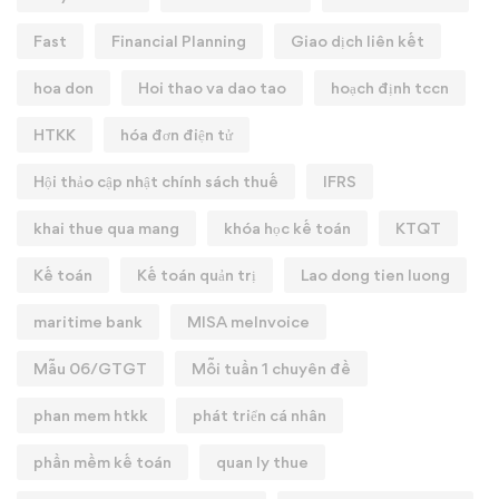
Fast
Financial Planning
Giao dịch liên kết
hoa don
Hoi thao va dao tao
hoạch định tccn
HTKK
hóa đơn điện tử
Hội thảo cập nhật chính sách thuế
IFRS
khai thue qua mang
khóa học kế toán
KTQT
Kế toán
Kế toán quản trị
Lao dong tien luong
maritime bank
MISA meInvoice
Mẫu 06/GTGT
Mỗi tuần 1 chuyên đề
phan mem htkk
phát triển cá nhân
phần mềm kế toán
quan ly thue