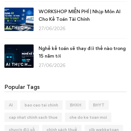
WORKSHOP MIỄN PHÍ | Nhập Môn AI
Cho Kế Toán Tài Chính
AI THỰC HÀNH
27/06/2026
Nghề kế toán sẽ thay đổi thế nào trong
15 năm tới
AI THỰC HÀNH
27/06/2026
Popular Tags
AI
bao cao tai chinh
BHXH
BHYT
cap nhat chinh sach thue
che do ke toan moi
chuyển đổi số
chính sách thuế
clb webketoan