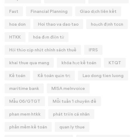
Fast
Financial Planning
Giao dịch liên kết
hoa don
Hoi thao va dao tao
hoạch định tccn
HTKK
hóa đơn điện tử
Hội thảo cập nhật chính sách thuế
IFRS
khai thue qua mang
khóa học kế toán
KTQT
Kế toán
Kế toán quản trị
Lao dong tien luong
maritime bank
MISA meInvoice
Mẫu 06/GTGT
Mỗi tuần 1 chuyên đề
phan mem htkk
phát triển cá nhân
phần mềm kế toán
quan ly thue