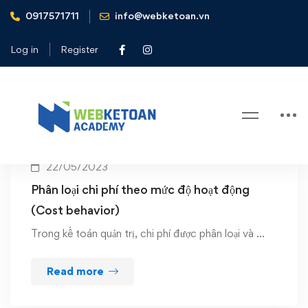
0917571711
info@webketoan.vn
Home
fixed costs
Log in
Register
Tag: fixed costs
22/05/2023
Phân loại chi phí theo mức độ hoạt động
(Cost behavior)
Trong kế toán quản trị, chi phí được phân loại và …
Read more