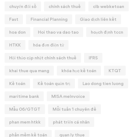
chuyển đổi số
chính sách thuế
clb webketoan
Fast
Financial Planning
Giao dịch liên kết
hoa don
Hoi thao va dao tao
hoạch định tccn
HTKK
hóa đơn điện tử
Hội thảo cập nhật chính sách thuế
IFRS
khai thue qua mang
khóa học kế toán
KTQT
Kế toán
Kế toán quản trị
Lao dong tien luong
maritime bank
MISA meInvoice
Mẫu 06/GTGT
Mỗi tuần 1 chuyên đề
phan mem htkk
phát triển cá nhân
phần mềm kế toán
quan ly thue