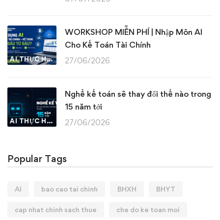
WORKSHOP MIỄN PHÍ | Nhập Môn AI
Cho Kế Toán Tài Chính
AI THỰC HÀNH
27/06/2026
Nghề kế toán sẽ thay đổi thế nào trong
15 năm tới
AI THỰC HÀNH
27/06/2026
Popular Tags
AI
bao cao tai chinh
BHXH
BHYT
cap nhat chinh sach thue
che do ke toan moi