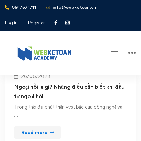
0917571711
info@webketoan.vn
Home
Forex
Log in
Register
Tag: Forex
26/06/2023
Ngoại hối là gì? Những điều cần biết khi đầu
tư ngoại hối
Trong thời đại phát triển vượt bậc của công nghệ và
…
Read more