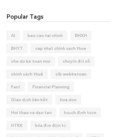
Popular Tags
AI
bao cao tai chinh
BHXH
BHYT
cap nhat chinh sach thue
che do ke toan moi
chuyển đổi số
chính sách thuế
clb webketoan
Fast
Financial Planning
Giao dịch liên kết
hoa don
Hoi thao va dao tao
hoạch định tccn
HTKK
hóa đơn điện tử