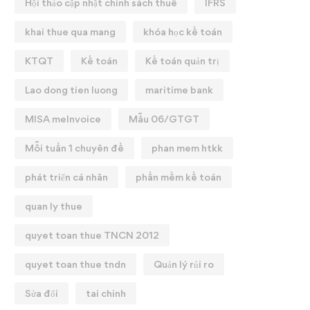
Hội thảo cập nhật chính sách thuế
IFRS
khai thue qua mang
khóa học kế toán
KTQT
Kế toán
Kế toán quản trị
Lao dong tien luong
maritime bank
MISA meInvoice
Mẫu 06/GTGT
Mỗi tuần 1 chuyên đề
phan mem htkk
phát triển cá nhân
phần mềm kế toán
quan ly thue
quyet toan thue TNCN 2012
quyet toan thue tndn
Quản lý rủi ro
Sửa đổi
tai chinh