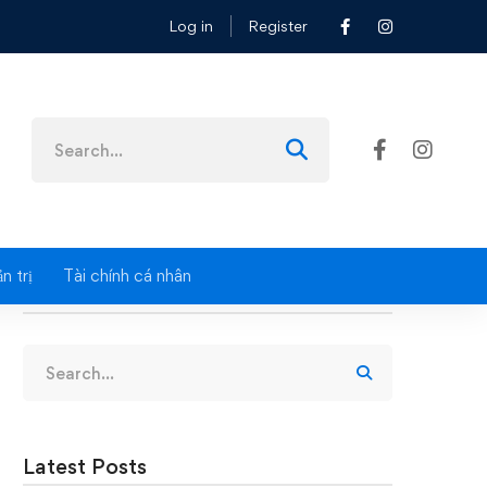
Log in
Register
Search
for:
n trị
Tài chính cá nhân
Search
Search
for:
Latest Posts