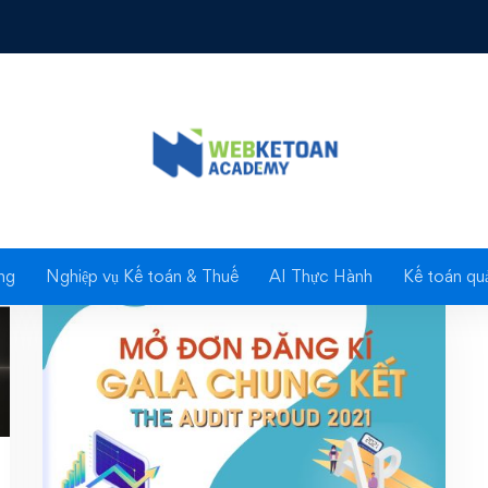
Tag: Gala chung kết
ng
Nghiệp vụ Kế toán & Thuế
AI Thực Hành
Kế toán quả