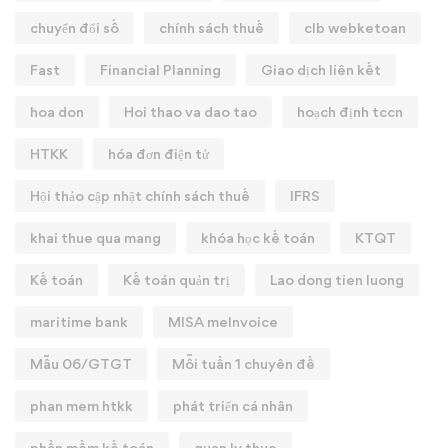
chuyển đổi số
chính sách thuế
clb webketoan
Fast
Financial Planning
Giao dịch liên kết
hoa don
Hoi thao va dao tao
hoạch định tccn
HTKK
hóa đơn điện tử
Hội thảo cập nhật chính sách thuế
IFRS
khai thue qua mang
khóa học kế toán
KTQT
Kế toán
Kế toán quản trị
Lao dong tien luong
maritime bank
MISA meInvoice
Mẫu 06/GTGT
Mỗi tuần 1 chuyên đề
phan mem htkk
phát triển cá nhân
phần mềm kế toán
quan ly thue