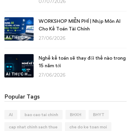
07/07/2026
WORKSHOP MIỄN PHÍ | Nhập Môn AI
Cho Kế Toán Tài Chính
AI THỰC HÀNH
27/06/2026
Nghề kế toán sẽ thay đổi thế nào trong
15 năm tới
AI THỰC HÀNH
27/06/2026
Popular Tags
AI
bao cao tai chinh
BHXH
BHYT
cap nhat chinh sach thue
che do ke toan moi