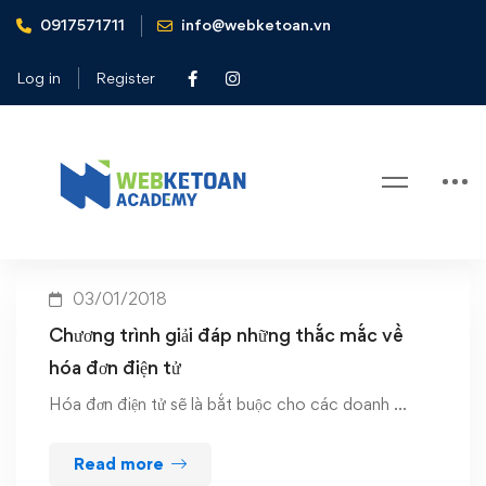
0917571711
info@webketoan.vn
Home
giải đáp thắc mắc về hóa đơn điện tử
Log in
Register
Tag: giải đáp thắc mắc về hóa đơn
điện tử
03/01/2018
Chương trình giải đáp những thắc mắc về
hóa đơn điện tử
Hóa đơn điện tử sẽ là bắt buộc cho các doanh …
Read more