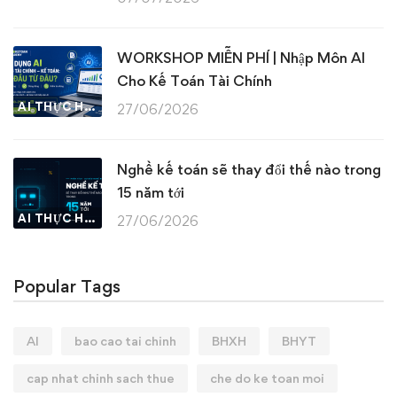
WORKSHOP MIỄN PHÍ | Nhập Môn AI
Cho Kế Toán Tài Chính
AI THỰC HÀNH
27/06/2026
Nghề kế toán sẽ thay đổi thế nào trong
15 năm tới
AI THỰC HÀNH
27/06/2026
Popular Tags
AI
bao cao tai chinh
BHXH
BHYT
cap nhat chinh sach thue
che do ke toan moi