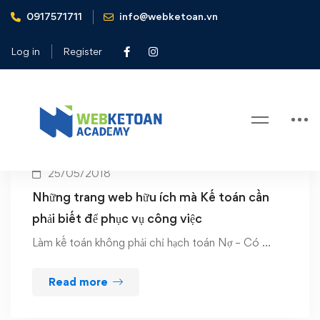
0917571711
info@webketoan.vn
Home
Hải Quan
Log in
Register
Tag: Hải Quan
25/05/2018
Những trang web hữu ích mà Kế toán cần
phải biết để phục vụ công việc
Làm kế toán không phải chỉ hạch toán Nợ – Có …
Read more