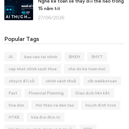
Nghề kế toán sẽ thay đổi thế nào trong
15 năm tới
AI THỰC HÀNH
27/06/2026
Popular Tags
AI
bao cao tai chinh
BHXH
BHYT
cap nhat chinh sach thue
che do ke toan moi
chuyển đổi số
chính sách thuế
clb webketoan
Fast
Financial Planning
Giao dịch liên kết
hoa don
Hoi thao va dao tao
hoạch định tccn
HTKK
hóa đơn điện tử