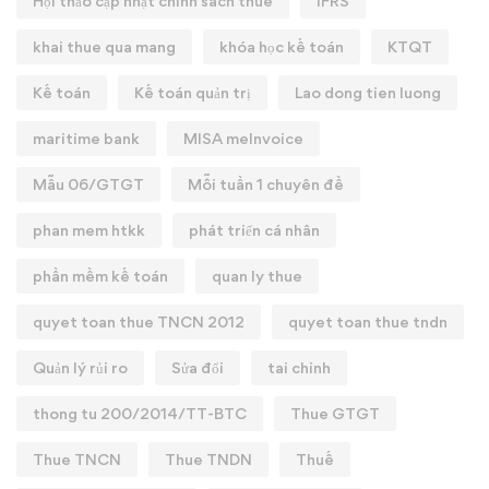
Hội thảo cập nhật chính sách thuế
IFRS
khai thue qua mang
khóa học kế toán
KTQT
Kế toán
Kế toán quản trị
Lao dong tien luong
maritime bank
MISA meInvoice
Mẫu 06/GTGT
Mỗi tuần 1 chuyên đề
phan mem htkk
phát triển cá nhân
phần mềm kế toán
quan ly thue
quyet toan thue TNCN 2012
quyet toan thue tndn
Quản lý rủi ro
Sửa đổi
tai chinh
thong tu 200/2014/TT-BTC
Thue GTGT
Thue TNCN
Thue TNDN
Thuế