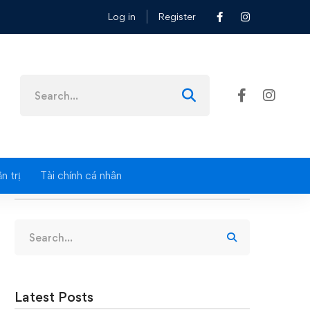
Log in
Register
Search
for:
n trị
Tài chính cá nhân
Search
Search
for:
Latest Posts