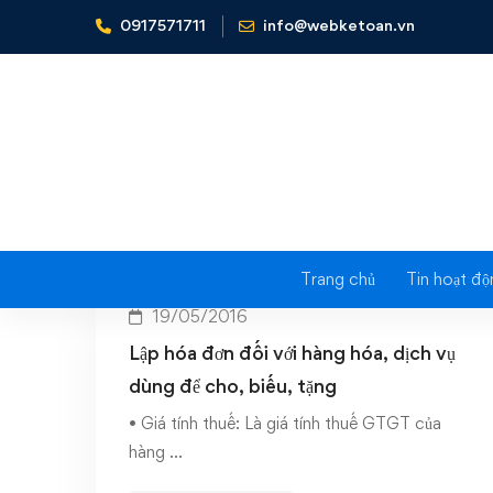
0917571711
info@webketoan.vn
Home
hàng hóa cho
Trang chủ
Tin hoạt độ
19/05/2016
Lập hóa đơn đối với hàng hóa, dịch vụ
dùng để cho, biếu, tặng
• Giá tính thuế: Là giá tính thuế GTGT của
hàng …