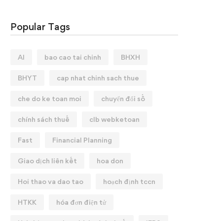
Popular Tags
AI
bao cao tai chinh
BHXH
BHYT
cap nhat chinh sach thue
che do ke toan moi
chuyển đổi số
chính sách thuế
clb webketoan
Fast
Financial Planning
Giao dịch liên kết
hoa don
Hoi thao va dao tao
hoạch định tccn
HTKK
hóa đơn điện tử