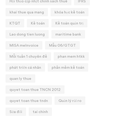
Hội thảo cập nhật chính sách thuế
IFRS
khai thue qua mang
khóa học kế toán
KTQT
Kế toán
Kế toán quản trị
Lao dong tien luong
maritime bank
MISA meInvoice
Mẫu 06/GTGT
Mỗi tuần 1 chuyên đề
phan mem htkk
phát triển cá nhân
phần mềm kế toán
quan ly thue
quyet toan thue TNCN 2012
quyet toan thue tndn
Quản lý rủi ro
Sửa đổi
tai chinh