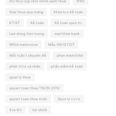
Hội thảo cập nhật chính sách thuế
IFRS
khai thue qua mang
khóa học kế toán
KTQT
Kế toán
Kế toán quản trị
Lao dong tien luong
maritime bank
MISA meInvoice
Mẫu 06/GTGT
Mỗi tuần 1 chuyên đề
phan mem htkk
phát triển cá nhân
phần mềm kế toán
quan ly thue
quyet toan thue TNCN 2012
quyet toan thue tndn
Quản lý rủi ro
Sửa đổi
tai chinh