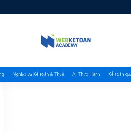
g: Hồ sơ hưởng các chế
ng
Nghiệp vụ Kế toán & Thuế
AI Thực Hành
Kế toán quả