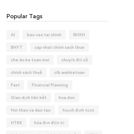
Popular Tags
AI
bao cao tai chinh
BHXH
BHYT
cap nhat chinh sach thue
che do ke toan moi
chuyển đổi số
chính sách thuế
clb webketoan
Fast
Financial Planning
Giao dịch liên kết
hoa don
Hoi thao va dao tao
hoạch định tccn
HTKK
hóa đơn điện tử