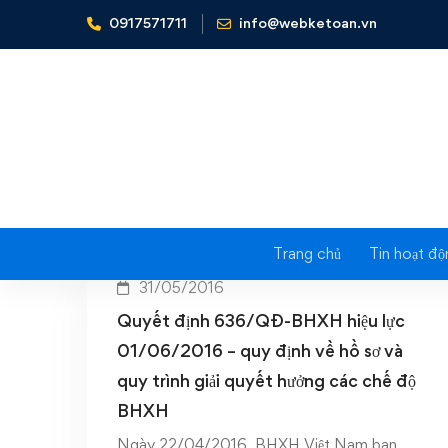
0917571711
info@webketoan.vn
Home
Hồ sơ hưởng các chế độ
Ta
Trang chủ
Tin hoạt độ
31/05/2016
Quyết định 636/QĐ-BHXH hiệu lực
01/06/2016 – quy định về hồ sơ và
quy trình giải quyết hưởng các chế độ
BHXH
Ngày 22/04/2016, BHXH Việt Nam ban