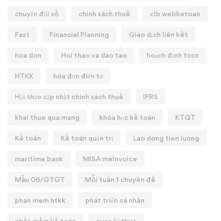
chuyển đổi số
chính sách thuế
clb webketoan
Fast
Financial Planning
Giao dịch liên kết
hoa don
Hoi thao va dao tao
hoạch định tccn
HTKK
hóa đơn điện tử
Hội thảo cập nhật chính sách thuế
IFRS
khai thue qua mang
khóa học kế toán
KTQT
Kế toán
Kế toán quản trị
Lao dong tien luong
maritime bank
MISA meInvoice
Mẫu 06/GTGT
Mỗi tuần 1 chuyên đề
phan mem htkk
phát triển cá nhân
phần mềm kế toán
quan ly thue