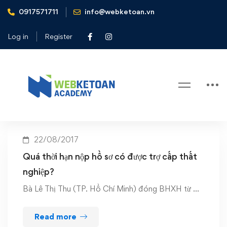
0917571711
info@webketoan.vn
Home
Hồ sơ hưởng trợ cấp thất nghiệp
Log in
Register
Tag: Hồ sơ hưởng trợ cấp thất
nghiệp
22/08/2017
Quá thời hạn nộp hồ sơ có được trợ cấp thất
nghiệp?
Bà Lê Thị Thu (TP. Hồ Chí Minh) đóng BHXH từ …
Read more