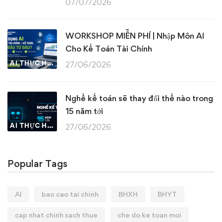
07/07/2026
WORKSHOP MIỄN PHÍ | Nhập Môn AI
Cho Kế Toán Tài Chính
AI THỰC HÀNH
27/06/2026
Nghề kế toán sẽ thay đổi thế nào trong
15 năm tới
AI THỰC HÀNH
27/06/2026
Popular Tags
AI
bao cao tai chinh
BHXH
BHYT
cap nhat chinh sach thue
che do ke toan moi