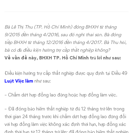
sơ
có
Bà Lê Thị Thu (TP. Hồ Chí Minh) đóng BHXH từ tháng
được
9/2015 đến tháng 4/2016, sau đó nghỉ thai sản. Bà đóng
tiếp BHXH từ tháng 12/2016 đến tháng 4/2017. Bà Thu hỏi,
trợ
bà có đủ điều kiện hưởng trợ cấp thất nghiệp không?
Về vấn đề này, BHXH TP. Hồ Chí Minh trả lời như sau:
cấp
thất
Điều kiện hưởng trợ cấp thất nghiệp được quy định tại Điều 49
Luật Việc làm
như sau:
nghiệp?
– Chấm dứt hợp đồng lao động hoặc hợp đồng làm việc.
– Đã đóng bảo hiểm thất nghiệp từ đủ 12 tháng trở lên trong
thời gian 24 tháng trước khi chấm dứt hợp đồng lao động đối
với hợp đồng làm việc không xác định thời hạn, hợp đồng xác
định thời hạn từ 12 tháng trở lên; đã đóng bảo hiểm thất nghiệp