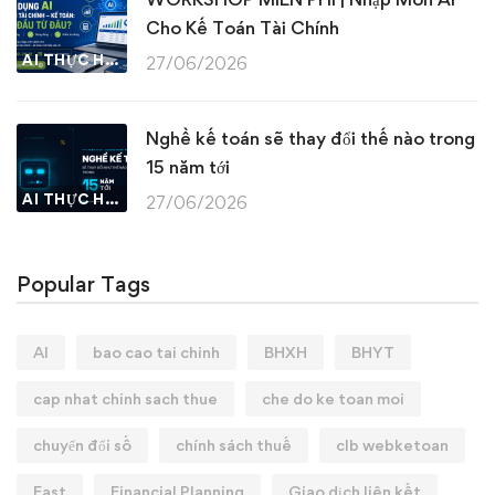
Cho Kế Toán Tài Chính
AI THỰC HÀNH
27/06/2026
Nghề kế toán sẽ thay đổi thế nào trong
15 năm tới
AI THỰC HÀNH
27/06/2026
Popular Tags
AI
bao cao tai chinh
BHXH
BHYT
cap nhat chinh sach thue
che do ke toan moi
chuyển đổi số
chính sách thuế
clb webketoan
Fast
Financial Planning
Giao dịch liên kết