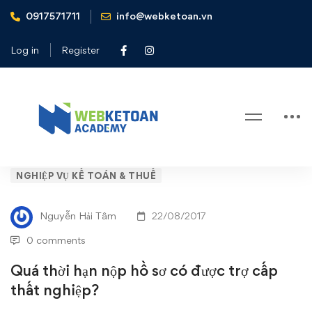
0917571711
info@webketoan.vn
Home
Nghiệp vụ Kế toán & Thuế
Quá thời hạn nộp hồ sơ có được trợ cấp thất nghiệp?
Log in
Register
Blog
Quá
NGHIỆP VỤ KẾ TOÁN & THUẾ
thời
Nguyễn Hải Tâm
22/08/2017
hạn
0 comments
nộp
Quá thời hạn nộp hồ sơ có được trợ cấp
thất nghiệp?
hồ