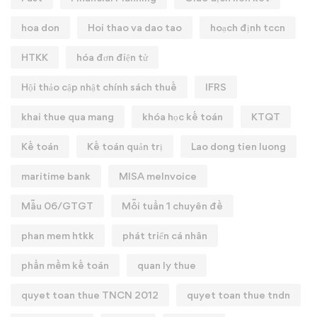
hoa don
Hoi thao va dao tao
hoạch định tccn
HTKK
hóa đơn điện tử
Hội thảo cập nhật chính sách thuế
IFRS
khai thue qua mang
khóa học kế toán
KTQT
Kế toán
Kế toán quản trị
Lao dong tien luong
maritime bank
MISA meInvoice
Mẫu 06/GTGT
Mỗi tuần 1 chuyên đề
phan mem htkk
phát triển cá nhân
phần mềm kế toán
quan ly thue
quyet toan thue TNCN 2012
quyet toan thue tndn