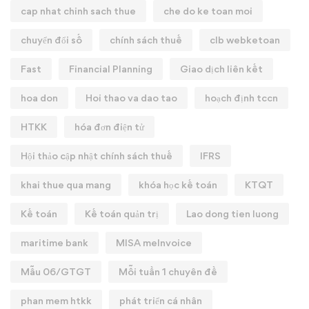
cap nhat chinh sach thue
che do ke toan moi
chuyển đổi số
chính sách thuế
clb webketoan
Fast
Financial Planning
Giao dịch liên kết
hoa don
Hoi thao va dao tao
hoạch định tccn
HTKK
hóa đơn điện tử
Hội thảo cập nhật chính sách thuế
IFRS
khai thue qua mang
khóa học kế toán
KTQT
Kế toán
Kế toán quản trị
Lao dong tien luong
maritime bank
MISA meInvoice
Mẫu 06/GTGT
Mỗi tuần 1 chuyên đề
phan mem htkk
phát triển cá nhân