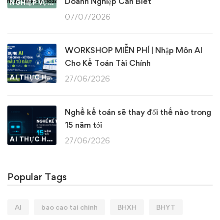
Doanh Nghiệp Cần Biết
NGHIỆP VỤ KẾ TOÁN & THUẾ
07/07/2026
WORKSHOP MIỄN PHÍ | Nhập Môn AI
Cho Kế Toán Tài Chính
AI THỰC HÀNH
27/06/2026
Nghề kế toán sẽ thay đổi thế nào trong
15 năm tới
AI THỰC HÀNH
27/06/2026
Popular Tags
AI
bao cao tai chinh
BHXH
BHYT