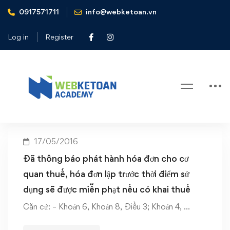
0917571711
info@webketoan.vn
Home
hóa đơn lập trước thời điểm sử dụng
Log in
Register
Tag: hóa đơn lập trước thời điểm sử
dụng
17/05/2016
Đã thông báo phát hành hóa đơn cho cơ
quan thuế, hóa đơn lập trước thời điểm sử
dụng sẽ được miễn phạt nếu có khai thuế
Căn cứ: – Khoản 6, Khoản 8, Điều 3; Khoản 4, …