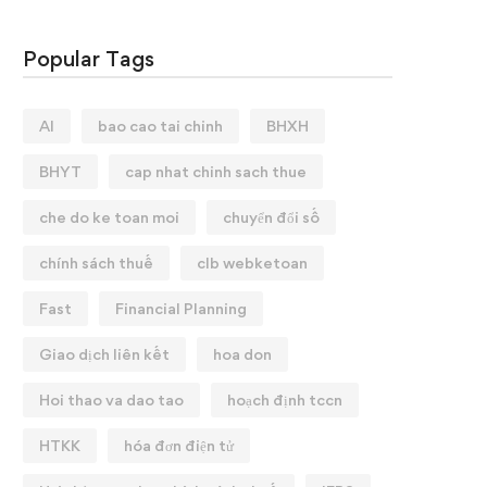
Popular Tags
AI
bao cao tai chinh
BHXH
BHYT
cap nhat chinh sach thue
che do ke toan moi
chuyển đổi số
chính sách thuế
clb webketoan
Fast
Financial Planning
Giao dịch liên kết
hoa don
Hoi thao va dao tao
hoạch định tccn
HTKK
hóa đơn điện tử