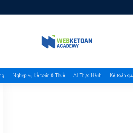
Tag: Hoàn trả tiền BHY
ng
Nghiệp vụ Kế toán & Thuế
AI Thực Hành
Kế toán quả