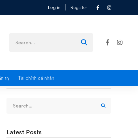
Log in
Register
T
Search
for:
n trị
Tài chính cá nhân
Search
Search
for:
Latest Posts