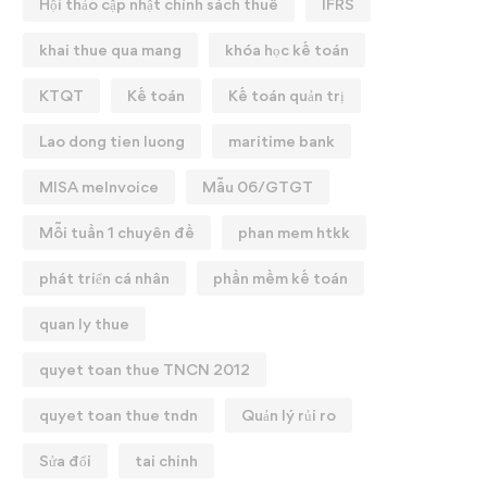
Hội thảo cập nhật chính sách thuế
IFRS
khai thue qua mang
khóa học kế toán
KTQT
Kế toán
Kế toán quản trị
Lao dong tien luong
maritime bank
MISA meInvoice
Mẫu 06/GTGT
Mỗi tuần 1 chuyên đề
phan mem htkk
phát triển cá nhân
phần mềm kế toán
quan ly thue
quyet toan thue TNCN 2012
quyet toan thue tndn
Quản lý rủi ro
Sửa đổi
tai chinh