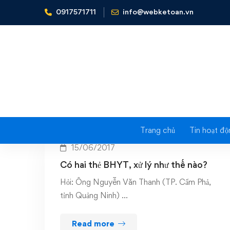
0917571711
info@webketoan.vn
Home
Hoàn trả tiền BHYT
Trang chủ
Tin hoạt độ
15/06/2017
Có hai thẻ BHYT, xử lý như thế nào?
Hỏi: Ông Nguyễn Văn Thanh (TP. Cẩm Phả,
tỉnh Quảng Ninh) …
Read more