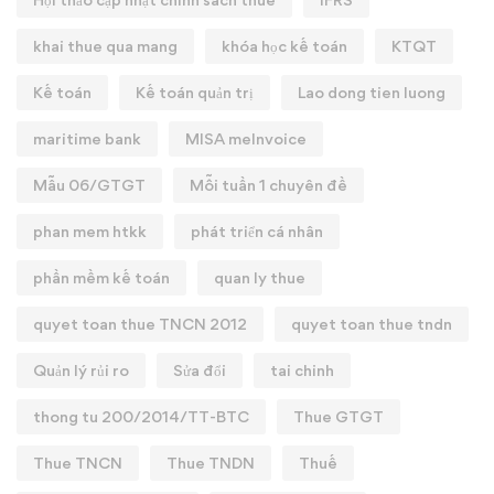
khai thue qua mang
khóa học kế toán
KTQT
Kế toán
Kế toán quản trị
Lao dong tien luong
maritime bank
MISA meInvoice
Mẫu 06/GTGT
Mỗi tuần 1 chuyên đề
phan mem htkk
phát triển cá nhân
phần mềm kế toán
quan ly thue
quyet toan thue TNCN 2012
quyet toan thue tndn
Quản lý rủi ro
Sửa đổi
tai chinh
thong tu 200/2014/TT-BTC
Thue GTGT
Thue TNCN
Thue TNDN
Thuế