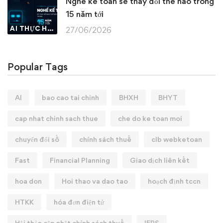
Nghề kế toán sẽ thay đổi thế nào trong
15 năm tới
AI THỰC HÀNH
27/06/2026
Popular Tags
AI
bao cao tai chinh
BHXH
BHYT
cap nhat chinh sach thue
che do ke toan moi
chuyển đổi số
chính sách thuế
clb webketoan
Fast
Financial Planning
Giao dịch liên kết
hoa don
Hoi thao va dao tao
hoạch định tccn
HTKK
hóa đơn điện tử
Hội thảo cập nhật chính sách thuế
IFRS