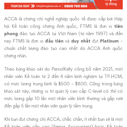
ACCA là chứng chỉ nghề nghiệp quốc tế được cấp bởi Hiệp
hội Kế toán công chứng Anh quốc, FTMS là đơn vị
tiên
phong
đào tạo ACCA tại VIệt Nam (từ năm 1997) và đến
nay FTMS là đơn vị
đầu tiên
và
duy nhất
đạt
Platinum
–
chuẩn chất lượng đào tạo cao nhất do ACCA Anh quốc
chứng nhận.
Theo bảng khảo sát do PersolKelly công bố năm 2021, một
nhân viên Kế toán từ 2 đến 4 năm kinh nghiệm tại TP.HCM,
có mức lương trung bình là $500 – $800. Cũng trong bảng
khảo sát này, những vị trí quản lý cao cấp C-level có thể có
mức lương gấp 10 lần một nhân viên bình thường và gấp rưỡi
đến gấp 5 lần một nhân viên quản lý tầm trung.
Khi bạn đạt chứng chỉ ACCA, chắc chắn, ít nhất bạn sẽ là một
Kế toán viên cấp cao (Senior Accountant) hoặc Kế toán