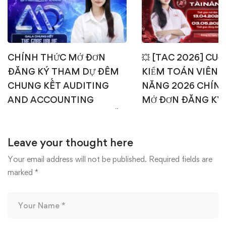
CHÍNH THỨC MỞ ĐƠN
💥 [TAC 2026] CUỘ
ĐĂNG KÝ THAM DỰ ĐÊM
KIỂM TOÁN VIÊN T
CHUNG KẾT AUDITING
NĂNG 2026 CHÍN
AND ACCOUNTING
MỞ ĐƠN ĐĂNG KÝ
CHALLENGE 2026 – AI SẼ
1: TEST ONLINE & 
CHẠM TAY TỚI NGÔI VỊ
OFFLINE 💥
Leave your thought here
CAO NHẤT? 🎉🏆
15/04/2026
22/04/2026
Your email address will not be published.
Required fields are
marked
*