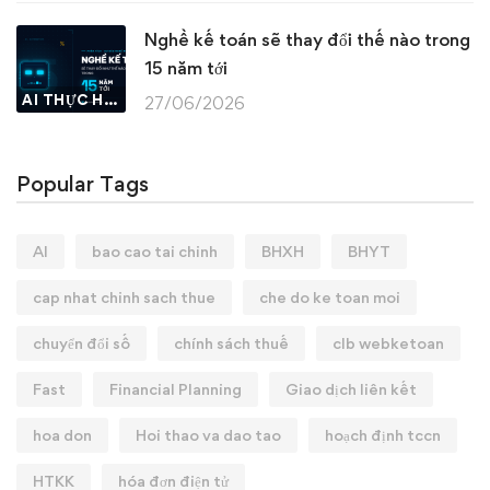
Nghề kế toán sẽ thay đổi thế nào trong
15 năm tới
AI THỰC HÀNH
27/06/2026
Popular Tags
AI
bao cao tai chinh
BHXH
BHYT
cap nhat chinh sach thue
che do ke toan moi
chuyển đổi số
chính sách thuế
clb webketoan
Fast
Financial Planning
Giao dịch liên kết
hoa don
Hoi thao va dao tao
hoạch định tccn
HTKK
hóa đơn điện tử