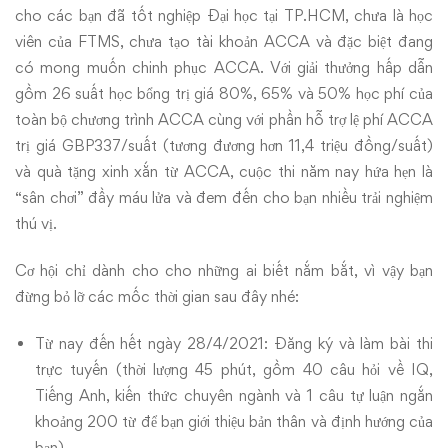
cho các bạn đã tốt nghiệp Đại học tại TP.HCM, chưa là học
viên của FTMS, chưa tạo tài khoản ACCA và đặc biệt đang
có mong muốn chinh phục ACCA. Với giải thưởng hấp dẫn
gồm 26 suất học bổng trị giá 80%, 65% và 50% học phí của
toàn bộ chương trình ACCA cùng với phần hỗ trợ lệ phí ACCA
trị giá GBP337/suất (tương đương hơn 11,4 triệu đồng/suất)
và quà tặng xinh xắn từ ACCA, cuộc thi năm nay hứa hẹn là
“sân chơi” đầy máu lửa và đem đến cho bạn nhiều trải nghiệm
thú vị.
Cơ hội chỉ dành cho cho những ai biết nắm bắt, vì vậy bạn
đừng bỏ lỡ các mốc thời gian sau đây nhé:
Từ nay đến hết ngày 28/4/2021: Đăng ký và làm bài thi
trực tuyến (thời lượng 45 phút, gồm 40 câu hỏi về IQ,
Tiếng Anh, kiến thức chuyên ngành và 1 câu tự luận ngắn
khoảng 200 từ để bạn giới thiệu bản thân và định hướng của
bạn)