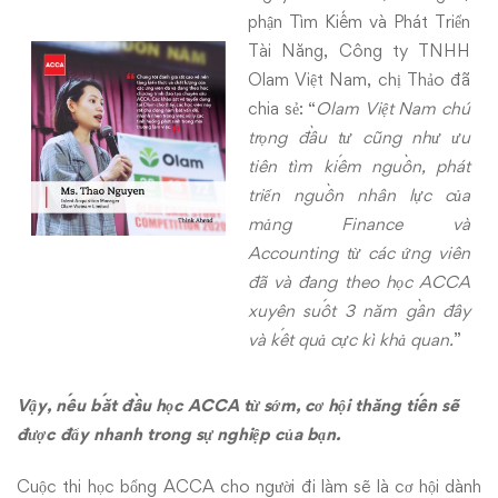
phận Tìm Kiếm và Phát Triển
Tài N
ăng, Côn
g ty TNHH
Olam Việt Nam, chị Thảo đã
chia sẻ: “
Olam Việt Nam chú
trọng đầu tư cũng như ưu
tiên tìm kiếm nguồn, phát
triển nguồn nhân lực của
mảng Finance và
Accounting từ các ứng viên
đã và đang theo học ACCA
xuyên suốt 3 năm gần đây
và kết quả cực kì khả quan.
”
Vậy, nếu bắt đầu học ACCA từ sớm, cơ hội thăng tiến sẽ
được đẩy nhanh trong sự nghiệp của bạn.
Cuộc thi học bổng ACCA cho người đi làm sẽ là cơ hội dành