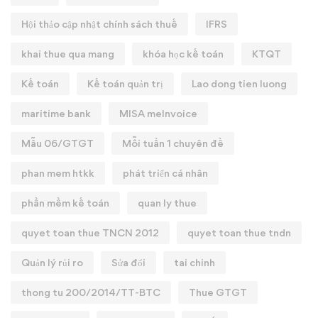
Hội thảo cập nhật chính sách thuế
IFRS
khai thue qua mang
khóa học kế toán
KTQT
Kế toán
Kế toán quản trị
Lao dong tien luong
maritime bank
MISA meInvoice
Mẫu 06/GTGT
Mỗi tuần 1 chuyên đề
phan mem htkk
phát triển cá nhân
phần mềm kế toán
quan ly thue
quyet toan thue TNCN 2012
quyet toan thue tndn
Quản lý rủi ro
Sửa đổi
tai chinh
thong tu 200/2014/TT-BTC
Thue GTGT