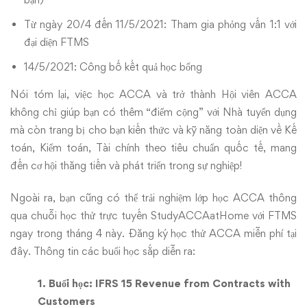
Từ ngày 20/4 đến 11/5/2021: Tham gia phỏng vấn 1:1 với
đại diện FTMS
14/5/2021: Công bố kết quả học bổng
Nói tóm lại, việc học ACCA và trở thành Hội viên ACCA
không chỉ giúp bạn có thêm “điểm cộng” với Nhà tuyển dụng
mà còn trang bị cho bạn kiến thức và kỹ năng toàn diện về Kế
toán, Kiểm toán, Tài chính theo tiêu chuẩn quốc tế, mang
đến cơ hội thăng tiến và phát triển trong sự nghiệp!
Ngoài ra, bạn cũng có thể trải nghiệm lớp học ACCA thông
qua chuỗi học thử trực tuyến StudyACCAatHome với FTMS
ngay trong tháng 4 này. Đăng ký học thử ACCA miễn phí
tại
đây
. Thông tin các buổi học sắp diễn ra:
1. Buổi học: IFRS 15 Revenue from Contracts with
Customers