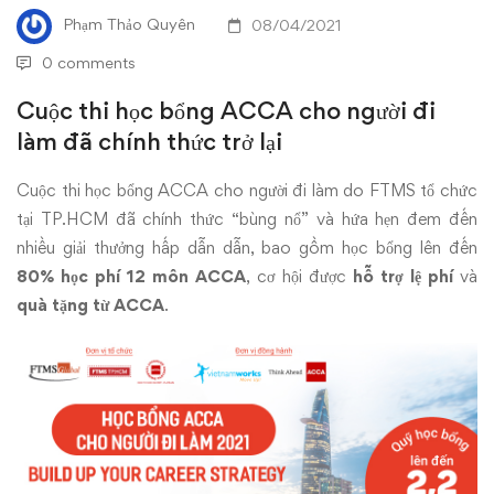
ACCA
Phạm Thảo Quyên
08/04/2021
cho
0 comments
người
Cuộc thi học bổng ACCA cho người đi
làm đã chính thức trở lại
đi
Cuộc thi
học bổng ACCA cho người đi làm
do FTMS tổ chức
làm
tại TP.HCM đã chính thức “bùng nổ” và hứa hẹn đem đến
đã
nhiều giải thưởng hấp dẫn dẫn, bao gồm học bổng lên đến
80% học phí 12 môn ACCA
, cơ hội được
hỗ trợ lệ phí
và
chính
quà tặng từ ACCA
.
thức
trở
lại