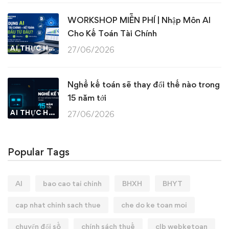
WORKSHOP MIỄN PHÍ | Nhập Môn AI
Cho Kế Toán Tài Chính
AI THỰC HÀNH
27/06/2026
Nghề kế toán sẽ thay đổi thế nào trong
15 năm tới
AI THỰC HÀNH
27/06/2026
Popular Tags
AI
bao cao tai chinh
BHXH
BHYT
cap nhat chinh sach thue
che do ke toan moi
chuyển đổi số
chính sách thuế
clb webketoan