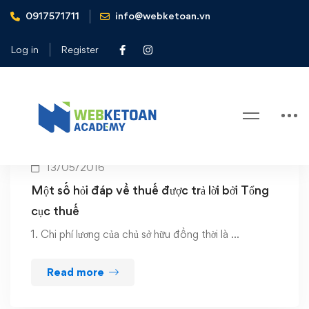
0917571711
info@webketoan.vn
Home
Hỏi đáp về thuế
Log in
Register
Tag: Hỏi đáp về thuế
13/05/2016
Một số hỏi đáp về thuế được trả lời bởi Tổng
cục thuế
1. Chi phí lương của chủ sở hữu đồng thời là …
Read more