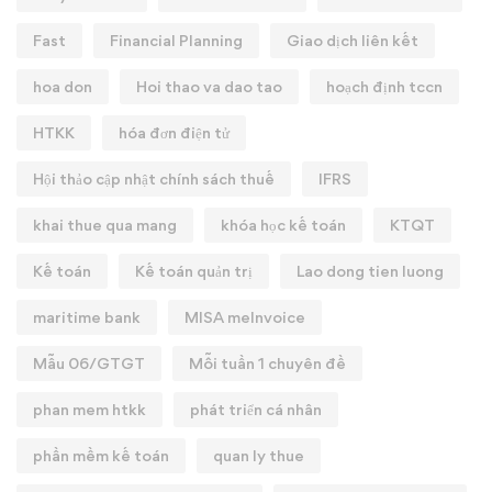
Fast
Financial Planning
Giao dịch liên kết
hoa don
Hoi thao va dao tao
hoạch định tccn
HTKK
hóa đơn điện tử
Hội thảo cập nhật chính sách thuế
IFRS
khai thue qua mang
khóa học kế toán
KTQT
Kế toán
Kế toán quản trị
Lao dong tien luong
maritime bank
MISA meInvoice
Mẫu 06/GTGT
Mỗi tuần 1 chuyên đề
phan mem htkk
phát triển cá nhân
phần mềm kế toán
quan ly thue