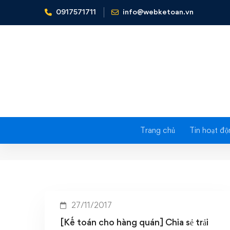
0917571711
info@webketoan.vn
Home
[Kế toán cho hàng quán] chia sẻ trải nghiệm dùn
Tag: [Kế 
nghiệm 
Trang chủ
Tin hoạt độ
27/11/2017
[Kế toán cho hàng quán] Chia sẻ trải