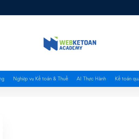
g thử phần mềm quản lý nhà hàng
toán cho hàng quán] ch
dùng thử phần mềm quả
hàng
ng
Nghiệp vụ Kế toán & Thuế
AI Thực Hành
Kế toán quả