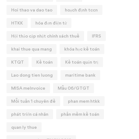
Hoi thao va dao tao
hoạch định tccn
HTKK
hóa đơn điện tử
Hội thảo cập nhật chính sách thuế
IFRS
khai thue qua mang
khóa học kế toán
KTQT
Kế toán
Kế toán quản trị
Lao dong tien luong
maritime bank
MISA meInvoice
Mẫu 06/GTGT
Mỗi tuần 1 chuyên đề
phan mem htkk
phát triển cá nhân
phần mềm kế toán
quan ly thue