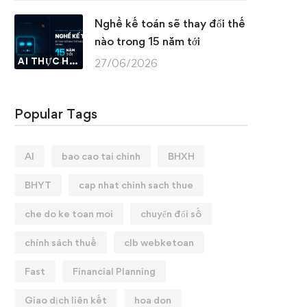
Nghề kế toán sẽ thay đổi thế
nào trong 15 năm tới
AI THỰC HÀNH
27/06/2026
Popular Tags
AI
bao cao tai chinh
BHXH
BHYT
cap nhat chinh sach thue
che do ke toan moi
chuyển đổi số
chính sách thuế
clb webketoan
Fast
Financial Planning
Giao dịch liên kết
hoa don