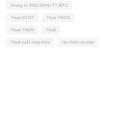
thong tu 200/2014/TT-BTC
Thue GTGT
Thue TNCN
Thue TNDN
Thuế
Thuế xuất nhập khẩu
tài chính cá nhân