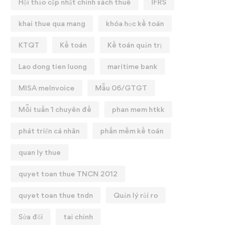
Hội thảo cập nhật chính sách thuế
IFRS
khai thue qua mang
khóa học kế toán
KTQT
Kế toán
Kế toán quản trị
Lao dong tien luong
maritime bank
MISA meInvoice
Mẫu 06/GTGT
Mỗi tuần 1 chuyên đề
phan mem htkk
phát triển cá nhân
phần mềm kế toán
quan ly thue
quyet toan thue TNCN 2012
quyet toan thue tndn
Quản lý rủi ro
Sửa đổi
tai chinh