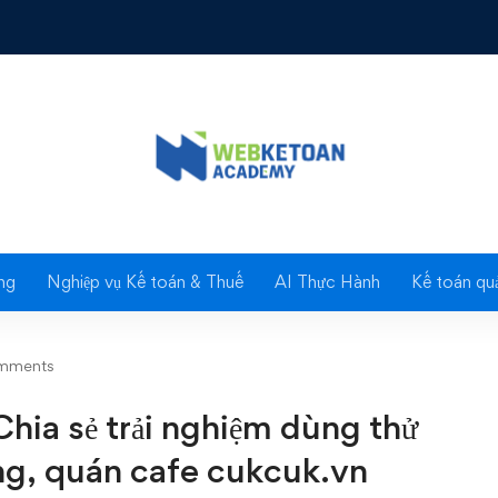
 sẻ trải nghiệm dùng thử phần mềm quản lý nhà hàng, quán cafe cu
Blog
ng
Nghiệp vụ Kế toán & Thuế
AI Thực Hành
Kế toán quả
mments
hia sẻ trải nghiệm dùng thử
ng, quán cafe cukcuk.vn