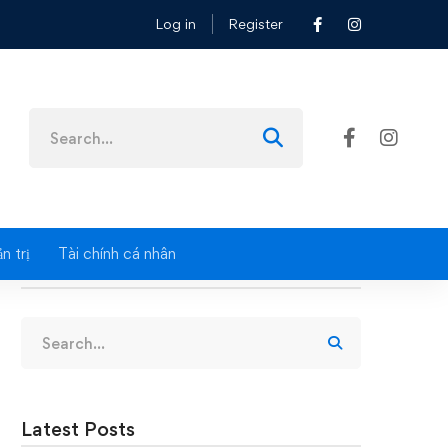
Log in
Register
kcuk.vn
Search
for:
n trị
Tài chính cá nhân
Search
Search
for:
Latest Posts