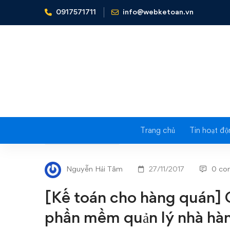
0917571711
info@webketoan.vn
Home
Tin tức - Sự kiện
[Kế toán cho hàng quán] Chia
Trang chủ
Tin hoạt độ
[Kế
TIN TỨC - SỰ KIỆN
toán
Nguyễn Hải Tâm
27/11/2017
0 co
cho
[Kế toán cho hàng quán] C
hàng
phần mềm quản lý nhà hà