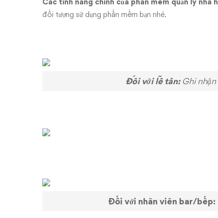
lý
Các tính năng chính của phần mềm quản lý nhà
đối tượng sử dụng phần mềm bạn nhé.
nhà
hàng,
quán
cafe
Đối với lễ tân:
Ghi nhận 
cukcuk.vn
Đối với nhân viên bar/bếp: