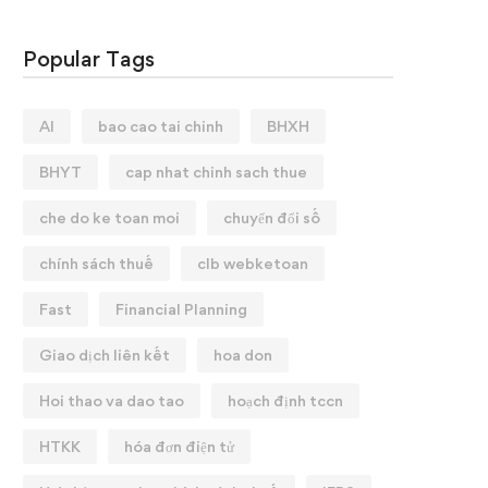
Popular Tags
AI
bao cao tai chinh
BHXH
BHYT
cap nhat chinh sach thue
che do ke toan moi
chuyển đổi số
chính sách thuế
clb webketoan
Fast
Financial Planning
Giao dịch liên kết
hoa don
Hoi thao va dao tao
hoạch định tccn
HTKK
hóa đơn điện tử