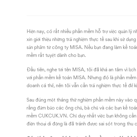
quán]
Chia
sẻ
Hiện nay, có rất nhiều phần mềm hỗ trợ việc quản lý nh
trải
xin giới thiệu những trải nghiệm thực tế sau khi sử
sản phẩm từ công ty MISA. Nếu bạn đang làm kế toán 
nghiệm
mềm rất tuyệt dành cho bạn.
dùng
Đầu tiên, nghe tới tên MISA, tôi đã khá an tâm vì lịc
với phần mềm kế toán MISA. Nhưng đó là phần mềm 
thử
doanh cá thể, nên tôi vẫn cần trải nghiệm thực tế để 
phần
Sau đúng một tháng thử nghiệm phần mềm này vào quán
mềm
rằng đảm bảo các ông chủ, bà chủ và các bạn kế toán 
mềm CUKCUK.VN. Chỉ duy nhất việc bạn không cần dù
quản
điện thoại di động là đã tránh được sai sót trong thu ch