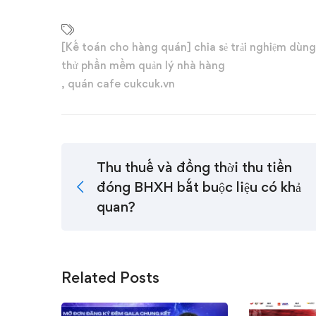
[Kế toán cho hàng quán] chia sẻ trải nghiệm dùng
thử phần mềm quản lý nhà hàng
,
quán cafe cukcuk.vn
Thu thuế và đồng thời thu tiền
đóng BHXH bắt buộc liệu có khả
quan?
Related Posts