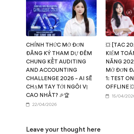
CHÍNH THỨC MỞ ĐƠN
💥 [TAC 2
ĐĂNG KÝ THAM DỰ ĐÊM
KIỂM TOÁN
CHUNG KẾT AUDITING
NĂNG 202
AND ACCOUNTING
MỞ ĐƠN Đ
CHALLENGE 2026 – AI SẼ
1: TEST O
CHẠM TAY TỚI NGÔI VỊ
OFFLINE 
CAO NHẤT? 🎉🏆
15/04/202
22/04/2026
Leave your thought here