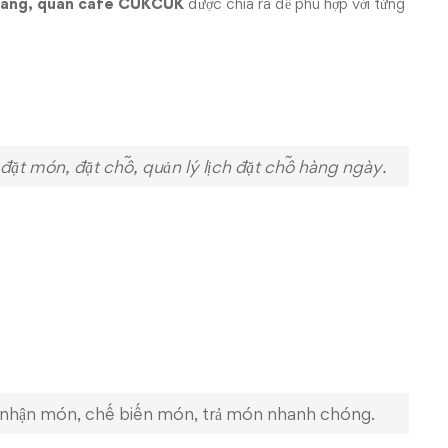
 hàng, quán cafe CUKCUK
được chia ra để phù hợp với từng
đặt món, đặt chỗ, quản lý lịch đặt chỗ hàng ngày.
nhận món, chế biến món, trả món nhanh chóng.