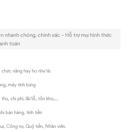
ền nhanh chóng, chính xác – Hỗ trợ mọi hình thức
anh toán
 chức năng hay ho như là:
ộng, máy tính bảng
u, chi phí, lãi/lỗ, tồn kho,…
hi bán hàng, tính tiền
ại, Công nợ, Quỹ tiền, Nhân viên.