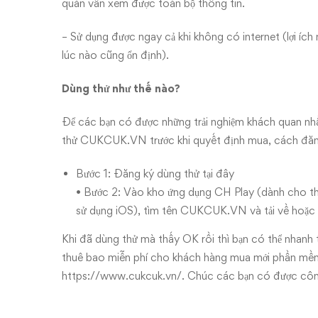
quán vẫn xem được toàn bộ thông tin.
– Sử dụng được ngay cả khi không có internet (lợi ích n
lúc nào cũng ổn định).
Dùng thử như thế nào?
Để các bạn có được những trải nghiệm khách quan nhấ
thử CUKCUK.VN trước khi quyết định mua, cách đăng
Bước 1: Đăng ký dùng thử
tại đây
• Bước 2: Vào kho ứng dụng CH Play (dành cho thi
sử dụng iOS), tìm tên
CUKCUK.VN
và tải về hoặ
Khi đã dùng thử mà thấy OK rồi thì bạn có thể nhanh 
thuê bao miễn phí cho khách hàng mua mới phần mềm t
https://www.cukcuk.vn/
. Chúc các bạn có được công