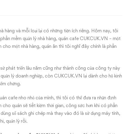
à hàng và mỗi loại lại có những tiện ích riêng. Hôm nay, tôi
 dụng phần mềm quản lý nhà hàng, quán cafe CUKCUK.VN – một
cho một nhà hàng, quán ăn thì tôi nghĩ đây chính là phần
h sử phát triển lâu năm cũng như thành công của công ty này
quản lý doanh nghiệp, còn CUKCUK.VN lại dành cho hộ kinh
kiểm chứng.
 cafe nho nhỏ của mình, thì tôi có thể đưa ra nhận định
cho quán sẽ tiết kiệm thời gian, công sức hơn khi có phần
ng sổ sách ghi chép mà thay vào đó là sử dụng máy tính,
i, quản lý rồi.