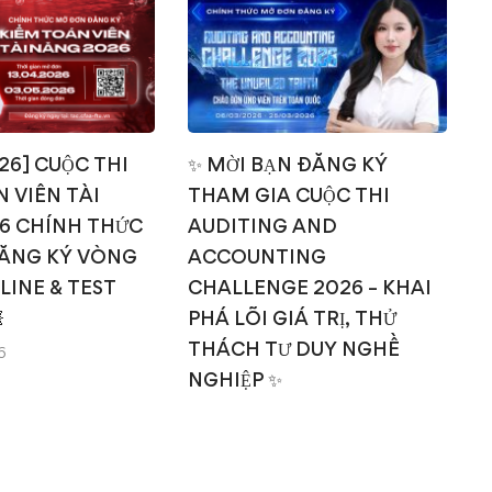
T
026] CUỘC THI
✨ MỜI BẠN ĐĂNG KÝ
 VIÊN TÀI
THAM GIA CUỘC THI
6 CHÍNH THỨC
AUDITING AND
ĂNG KÝ VÒNG
ACCOUNTING
NLINE & TEST
CHALLENGE 2026 – KHAI

PHÁ LÕI GIÁ TRỊ, THỬ
THÁCH TƯ DUY NGHỀ
6
NGHIỆP ✨
14/03/2026