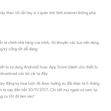
ày theo tôi rất hay vì ở quán tình hình internet không phải
t từ chính nhà hàng của mình, tôi khuyên các bạn nên dùng
 ký cũng rất dễ dàng.
ết bị sử dụng Android) hoặc App Store (dành cho thiết bị
c download các bộ cài
tại đây
tay đăng ký mua luôn để được hưởng ưu đãi nhận tới 6 tháng
ừ nay đến hết 30/11/2017. Chi tiết mọi người cứ xem tại:
 cụ tốt để làm việc!