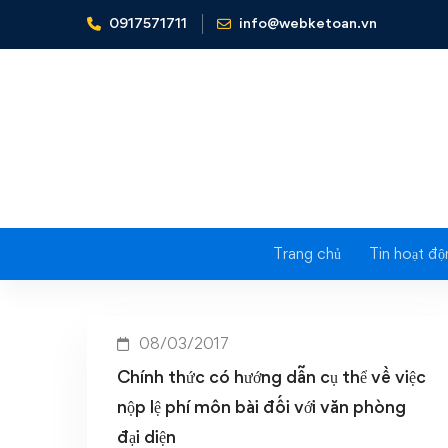
0917571711
info@webketoan.vn
Home
Lệ phí môn bài đối với văn phòng đại diện
Tag: Lệ p
Trang chủ
Tin hoạt độ
08/03/2017
Chính thức có hướng dẫn cụ thể về việc
nộp lệ phí môn bài đối với văn phòng
đại diện