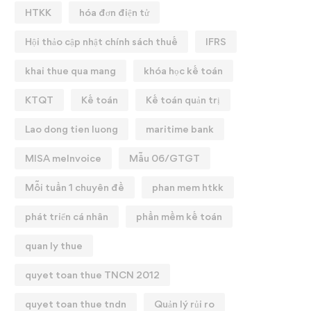
HTKK
hóa đơn điện tử
Hội thảo cập nhật chính sách thuế
IFRS
khai thue qua mang
khóa học kế toán
KTQT
Kế toán
Kế toán quản trị
Lao dong tien luong
maritime bank
MISA meInvoice
Mẫu 06/GTGT
Mỗi tuần 1 chuyên đề
phan mem htkk
phát triển cá nhân
phần mềm kế toán
quan ly thue
quyet toan thue TNCN 2012
quyet toan thue tndn
Quản lý rủi ro