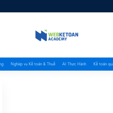
hí môn bài đối với văn
diện
ng
Nghiệp vụ Kế toán & Thuế
AI Thực Hành
Kế toán quả