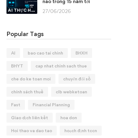
nào trong 15 năm tới
AI THỰC HÀNH
27/06/2026
Popular Tags
AI
bao cao tai chinh
BHXH
BHYT
cap nhat chinh sach thue
che do ke toan moi
chuyển đổi số
chính sách thuế
clb webketoan
Fast
Financial Planning
Giao dịch liên kết
hoa don
Hoi thao va dao tao
hoạch định tccn