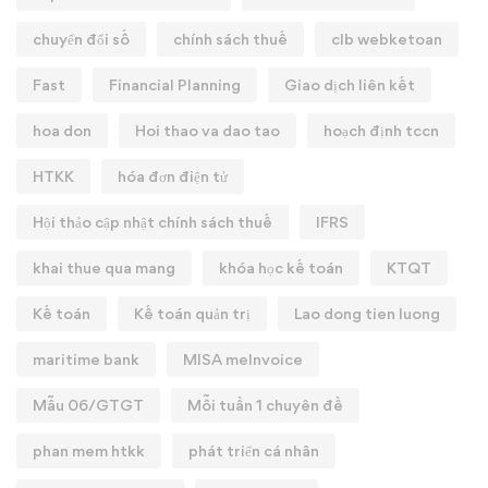
chuyển đổi số
chính sách thuế
clb webketoan
Fast
Financial Planning
Giao dịch liên kết
hoa don
Hoi thao va dao tao
hoạch định tccn
HTKK
hóa đơn điện tử
Hội thảo cập nhật chính sách thuế
IFRS
khai thue qua mang
khóa học kế toán
KTQT
Kế toán
Kế toán quản trị
Lao dong tien luong
maritime bank
MISA meInvoice
Mẫu 06/GTGT
Mỗi tuần 1 chuyên đề
phan mem htkk
phát triển cá nhân