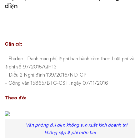
dẫn
diện
cụ
thể
về
Căn cứ:
việc
– Phụ lục I Danh mục phí, lệ phí ban hành kèm theo Luật phí và
lệ phí
số 97/2015/QH13
nộp
– Điều 2
Nghị định 139/2016/NĐ-CP
lệ
–
Công văn 15865/BTC-CST
, ngày 07/11/2016
phí
Theo đó:
môn
bài
Văn phòng đại diện không sản xuất kinh doanh thì
không nộp lệ phí môn bài