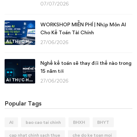
07/07/2026
WORKSHOP MIỄN PHÍ | Nhập Môn AI
Cho Kế Toán Tài Chính
AI THỰC HÀNH
27/06/2026
Nghề kế toán sẽ thay đổi thế nào trong
15 năm tới
AI THỰC HÀNH
27/06/2026
Popular Tags
AI
bao cao tai chinh
BHXH
BHYT
cap nhat chinh sach thue
che do ke toan moi