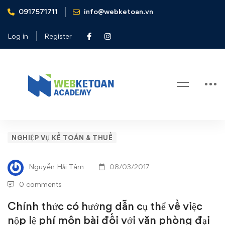
0917571711
info@webketoan.vn
Home
Nghiệp vụ Kế toán & Thuế
Chính thức có hướng dẫn cụ thể về việc nộp lệ phí môn bài
Log in
Register
đối với văn phòng đại diện
Blog
Chính
NGHIỆP VỤ KẾ TOÁN & THUẾ
thức
Nguyễn Hải Tâm
08/03/2017
có
0 comments
hướng
Chính thức có hướng dẫn cụ thể về việc
nộp lệ phí môn bài đối với văn phòng đại