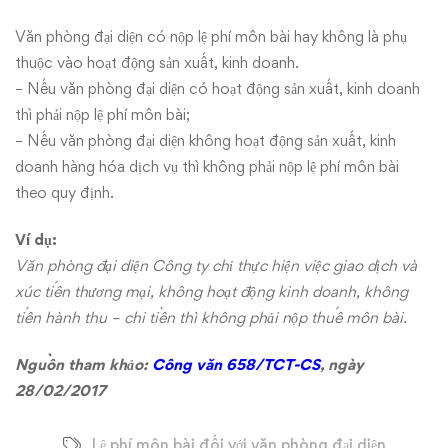
đối
với
Văn phòng đại diện có nộp lệ phí môn bài hay không là phụ
thuộc vào hoạt động sản xuất, kinh doanh.
văn
– Nếu văn phòng đại diện có hoạt động sản xuất, kinh doanh
thì phải nộp lệ phí môn bài;
phòng
– Nếu văn phòng đại diện không hoạt động sản xuất, kinh
đại
doanh hàng hóa dịch vụ thì không phải nộp lệ phí môn bài
theo quy định.
diện
Ví dụ:
Văn phòng đại diện Công ty chỉ thực hiện việc giao dịch và
xúc tiến thương mại, không hoạt động kinh doanh, không
tiến hành thu – chi tiền thì không phải nộp thuế môn bài.
Nguồn tham khảo:
Công văn 658/TCT-CS
, ngày
28/02/2017
Lệ phí môn bài đối với văn phòng đại diện