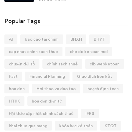
Popular Tags
AI
bao cao tai chinh
BHXH
BHYT
cap nhat chinh sach thue
che do ke toan moi
chuyển đổi số
chính sách thuế
clb webketoan
Fast
Financial Planning
Giao dịch liên kết
hoa don
Hoi thao va dao tao
hoạch định tccn
HTKK
hóa đơn điện tử
Hội thảo cập nhật chính sách thuế
IFRS
khai thue qua mang
khóa học kế toán
KTQT