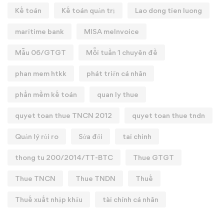
Kế toán
Kế toán quản trị
Lao dong tien luong
maritime bank
MISA meInvoice
Mẫu 06/GTGT
Mỗi tuần 1 chuyên đề
phan mem htkk
phát triển cá nhân
phần mềm kế toán
quan ly thue
quyet toan thue TNCN 2012
quyet toan thue tndn
Quản lý rủi ro
Sửa đổi
tai chinh
thong tu 200/2014/TT-BTC
Thue GTGT
Thue TNCN
Thue TNDN
Thuế
Thuế xuất nhập khẩu
tài chính cá nhân