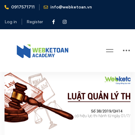
0917571711
info@webketoan.vn
Home
Luật số 38/2019/QH14
Log in
Register
Tag: Luật số 38/2019/QH14