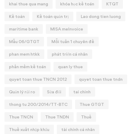
khai thue qua mang
khóa học kế toán
KTQT
Kế toán
Kế toán quản trị
Lao dong tien luong
maritime bank
MISA meInvoice
Mẫu 06/GTGT
Mỗi tuần 1 chuyên đề
phan mem htkk
phát triển cá nhân
phần mềm kế toán
quan ly thue
quyet toan thue TNCN 2012
quyet toan thue tndn
Quản lý rủi ro
Sửa đổi
tai chinh
thong tu 200/2014/TT-BTC
Thue GTGT
Thue TNCN
Thue TNDN
Thuế
Thuế xuất nhập khẩu
tài chính cá nhân