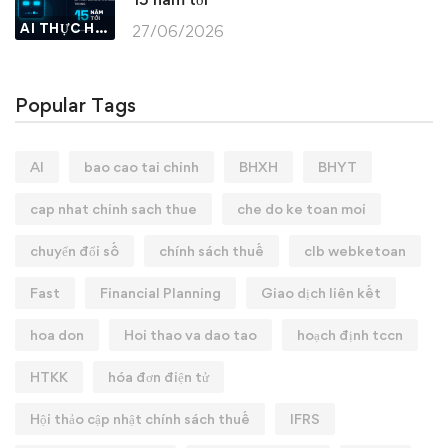
AI THỰC HÀNH
27/06/2026
Popular Tags
AI
bao cao tai chinh
BHXH
BHYT
cap nhat chinh sach thue
che do ke toan moi
chuyển đổi số
chính sách thuế
clb webketoan
Fast
Financial Planning
Giao dịch liên kết
hoa don
Hoi thao va dao tao
hoạch định tccn
HTKK
hóa đơn điện tử
Hội thảo cập nhật chính sách thuế
IFRS