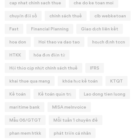
cap nhat chinh sach thue
che do ke toan moi
chuyển đổi số
chính sách thuế
clb webketoan
Fast
Financial Planning
Giao dịch liên kết
hoa don
Hoi thao va dao tao
hoạch định tccn
HTKK
hóa đơn điện tử
Hội thảo cập nhật chính sách thuế
IFRS
khai thue qua mang
khóa học kế toán
KTQT
Kế toán
Kế toán quản trị
Lao dong tien luong
maritime bank
MISA meInvoice
Mẫu 06/GTGT
Mỗi tuần 1 chuyên đề
phan mem htkk
phát triển cá nhân