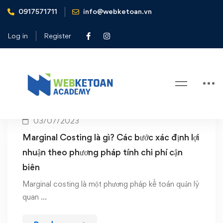
0917571711
info@webketoan.vn
Home
Marginal costing
Log in
Register
Tag: Marginal costing
03/07/2023
Marginal Costing là gì? Các bước xác định lợi
nhuận theo phương pháp tính chi phí cận
biên
Marginal costing là một phương pháp kế toán quản lý
quan …