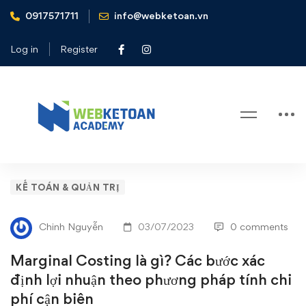
0917571711
info@webketoan.vn
Home
Kế toán & Quản trị
Marginal Costing là gì? Các bước xác định lợi nhuận theo
Log in
Register
phương pháp tính chi phí cận biên
Blog
Marginal
KẾ TOÁN & QUẢN TRỊ
Costing
Chinh Nguyễn
03/07/2023
0 comments
là
Marginal Costing là gì? Các bước xác
gì?
định lợi nhuận theo phương pháp tính chi
phí cận biên