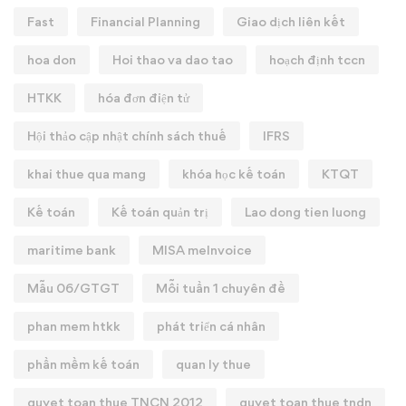
Fast
Financial Planning
Giao dịch liên kết
hoa don
Hoi thao va dao tao
hoạch định tccn
HTKK
hóa đơn điện tử
Hội thảo cập nhật chính sách thuế
IFRS
khai thue qua mang
khóa học kế toán
KTQT
Kế toán
Kế toán quản trị
Lao dong tien luong
maritime bank
MISA meInvoice
Mẫu 06/GTGT
Mỗi tuần 1 chuyên đề
phan mem htkk
phát triển cá nhân
phần mềm kế toán
quan ly thue
quyet toan thue TNCN 2012
quyet toan thue tndn