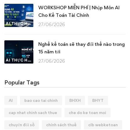
WORKSHOP MIỄN PHÍ | Nhập Môn AI
Cho Kế Toán Tài Chính
AI THỰC HÀNH
27/06/2026
Nghề kế toán sẽ thay đổi thế nào trong
15 năm tới
AI THỰC HÀNH
27/06/2026
Popular Tags
AI
bao cao tai chinh
BHXH
BHYT
cap nhat chinh sach thue
che do ke toan moi
chuyển đổi số
chính sách thuế
clb webketoan