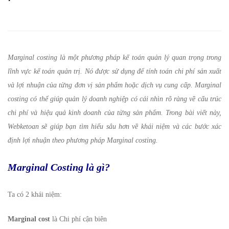
Các
bước
xác
Marginal costing là một phương pháp kế toán quản lý quan trọng trong
định
lĩnh vực kế toán quản trị. Nó được sử dụng để tính toán chi phí sản xuất
và lợi nhuận của từng đơn vị sản phẩm hoặc dịch vụ cung cấp. Marginal
lợi
costing có thể giúp quản lý doanh nghiệp có cái nhìn rõ ràng về cấu trúc
nhuận
chi phí và hiệu quả kinh doanh của từng sản phẩm. Trong bài viết này,
Webketoan sẽ giúp bạn tìm hiểu sâu hơn về khái niệm và các bước xác
theo
định lợi nhuận theo phương pháp Marginal costing.
phương
Marginal Costing
là gì?
pháp
Ta có 2 khái niệm:
tính
Marginal cost
là Chi phí cận biên