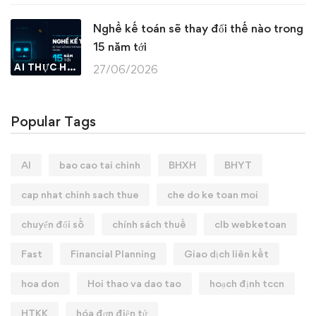
Nghề kế toán sẽ thay đổi thế nào trong
15 năm tới
AI THỰC HÀNH
27/06/2026
Popular Tags
AI
bao cao tai chinh
BHXH
BHYT
cap nhat chinh sach thue
che do ke toan moi
chuyển đổi số
chính sách thuế
clb webketoan
Fast
Financial Planning
Giao dịch liên kết
hoa don
Hoi thao va dao tao
hoạch định tccn
HTKK
hóa đơn điện tử