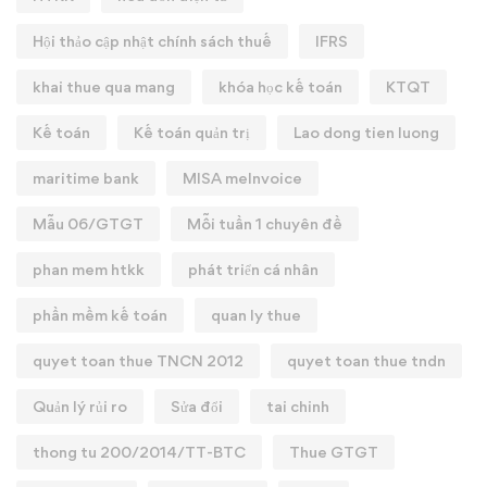
Hội thảo cập nhật chính sách thuế
IFRS
khai thue qua mang
khóa học kế toán
KTQT
Kế toán
Kế toán quản trị
Lao dong tien luong
maritime bank
MISA meInvoice
Mẫu 06/GTGT
Mỗi tuần 1 chuyên đề
phan mem htkk
phát triển cá nhân
phần mềm kế toán
quan ly thue
quyet toan thue TNCN 2012
quyet toan thue tndn
Quản lý rủi ro
Sửa đổi
tai chinh
thong tu 200/2014/TT-BTC
Thue GTGT