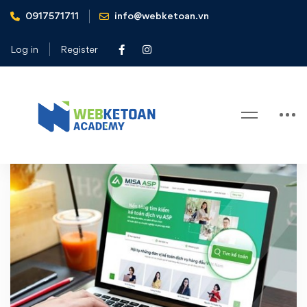
0917571711
info@webketoan.vn
Home
MISA ASP
Log in
Register
Tag: MISA ASP