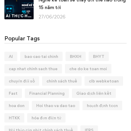
15 năm tới
AI THỰC HÀNH
27/06/2026
Popular Tags
AI
bao cao tai chinh
BHXH
BHYT
cap nhat chinh sach thue
che do ke toan moi
chuyển đổi số
chính sách thuế
clb webketoan
Fast
Financial Planning
Giao dịch liên kết
hoa don
Hoi thao va dao tao
hoạch định tccn
HTKK
hóa đơn điện tử
Hội thảo cập nhật chính sách thuế
IFRS