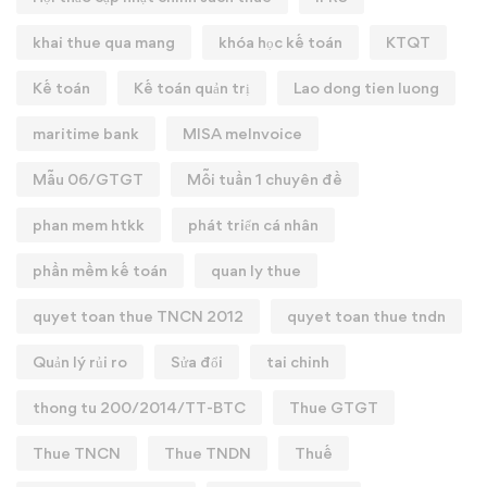
khai thue qua mang
khóa học kế toán
KTQT
Kế toán
Kế toán quản trị
Lao dong tien luong
maritime bank
MISA meInvoice
Mẫu 06/GTGT
Mỗi tuần 1 chuyên đề
phan mem htkk
phát triển cá nhân
phần mềm kế toán
quan ly thue
quyet toan thue TNCN 2012
quyet toan thue tndn
Quản lý rủi ro
Sửa đổi
tai chinh
thong tu 200/2014/TT-BTC
Thue GTGT
Thue TNCN
Thue TNDN
Thuế