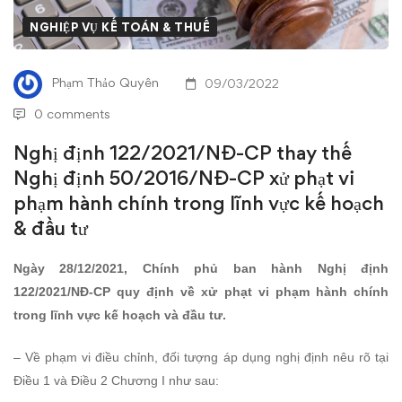
thay
NGHIỆP VỤ KẾ TOÁN & THUẾ
thế
Phạm Thảo Quyên
09/03/2022
Nghị
0 comments
định
Nghị định 122/2021/NĐ-CP thay thế
Nghị định 50/2016/NĐ-CP xử phạt vi
50/2016/NĐ-
phạm hành chính trong lĩnh vực kế hoạch
CP
& đầu tư
xử
Ngày 28/12/2021, Chính phủ ban hành
Nghị định
122/2021/NĐ-CP
quy định về xử phạt vi phạm hành chính
phạt
trong lĩnh vực kế hoạch và đầu tư.
vi
– Về phạm vi điều chỉnh, đối tượng áp dụng nghị định nêu rõ tại
phạm
Điều 1 và Điều 2 Chương I như sau: