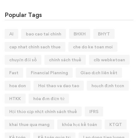
Popular Tags
AI
bao cao tai chinh
BHXH
BHYT
cap nhat chinh sach thue
che do ke toan moi
chuyển đổi số
chính sách thuế
clb webketoan
Fast
Financial Planning
Giao dịch liên kết
hoa don
Hoi thao va dao tao
hoạch định tccn
HTKK
hóa đơn điện tử
Hội thảo cập nhật chính sách thuế
IFRS
khai thue qua mang
khóa học kế toán
KTQT
Kế toán
Kế toán quản trị
Lao dong tien luong