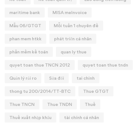
maritime bank
MISA meInvoice
Mẫu 06/GTGT
Mỗi tuần 1 chuyên đề
phan mem htkk
phát triển cá nhân
phần mềm kế toán
quan ly thue
quyet toan thue TNCN 2012
quyet toan thue tndn
Quản lý rủi ro
Sửa đổi
tai chinh
thong tu 200/2014/TT-BTC
Thue GTGT
Thue TNCN
Thue TNDN
Thuế
Thuế xuất nhập khẩu
tài chính cá nhân