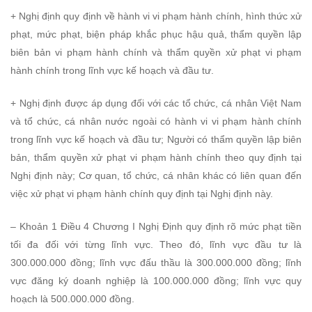
hành
+ Nghị định quy định về hành vi vi phạm hành chính, hình thức xử
phạt, mức phạt, biện pháp khắc phục hậu quả, thẩm quyền lập
chính
biên bản vi phạm hành chính và thẩm quyền xử phạt vi phạm
trong
hành chính trong lĩnh vực kế hoạch và đầu tư.
lĩnh
+ Nghị định được áp dụng đối với các tổ chức, cá nhân Việt Nam
và tổ chức, cá nhân nước ngoài có hành vi vi phạm hành chính
vực
trong lĩnh vực kế hoạch và đầu tư; Người có thẩm quyền lập biên
bản, thẩm quyền xử phạt vi phạm hành chính theo quy định tại
kế
Nghị định này; Cơ quan, tổ chức, cá nhân khác có liên quan đến
hoạch
việc xử phạt vi phạm hành chính quy định tại Nghị định này.
&
– Khoản 1 Điều 4 Chương I Nghị Định quy định rõ mức phạt tiền
tối đa đối với từng lĩnh vực. Theo đó, lĩnh vực đầu tư là
đầu
300.000.000 đồng; lĩnh vực đấu thầu là 300.000.000 đồng; lĩnh
vực đăng ký doanh nghiệp là 100.000.000 đồng; lĩnh vực quy
tư
hoạch là 500.000.000 đồng.