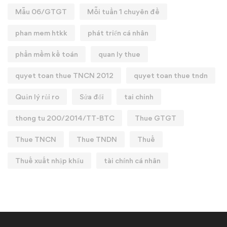
Mẫu 06/GTGT
Mỗi tuần 1 chuyên đề
phan mem htkk
phát triển cá nhân
phần mềm kế toán
quan ly thue
quyet toan thue TNCN 2012
quyet toan thue tndn
Quản lý rủi ro
Sửa đổi
tai chinh
thong tu 200/2014/TT-BTC
Thue GTGT
Thue TNCN
Thue TNDN
Thuế
Thuế xuất nhập khẩu
tài chính cá nhân