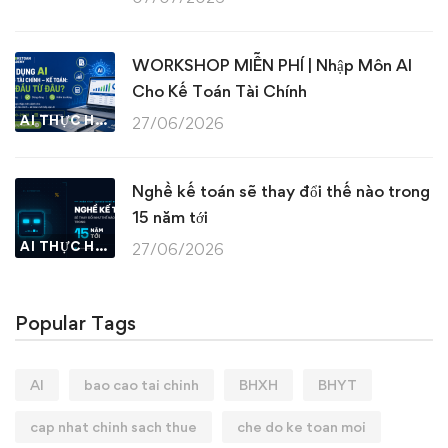
WORKSHOP MIỄN PHÍ | Nhập Môn AI
Cho Kế Toán Tài Chính
AI THỰC HÀNH
27/06/2026
Nghề kế toán sẽ thay đổi thế nào trong
15 năm tới
AI THỰC HÀNH
27/06/2026
Popular Tags
AI
bao cao tai chinh
BHXH
BHYT
cap nhat chinh sach thue
che do ke toan moi