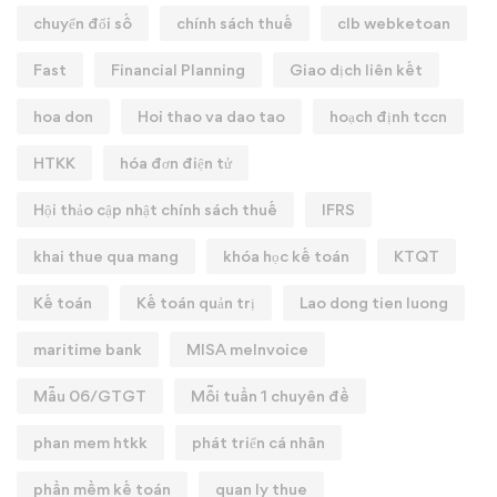
chuyển đổi số
chính sách thuế
clb webketoan
Fast
Financial Planning
Giao dịch liên kết
hoa don
Hoi thao va dao tao
hoạch định tccn
HTKK
hóa đơn điện tử
Hội thảo cập nhật chính sách thuế
IFRS
khai thue qua mang
khóa học kế toán
KTQT
Kế toán
Kế toán quản trị
Lao dong tien luong
maritime bank
MISA meInvoice
Mẫu 06/GTGT
Mỗi tuần 1 chuyên đề
phan mem htkk
phát triển cá nhân
phần mềm kế toán
quan ly thue