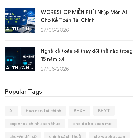
WORKSHOP MIỄN PHÍ | Nhập Môn AI
Cho Kế Toán Tài Chính
AI THỰC HÀNH
27/06/2026
Nghề kế toán sẽ thay đổi thế nào trong
15 năm tới
AI THỰC HÀNH
27/06/2026
Popular Tags
AI
bao cao tai chinh
BHXH
BHYT
cap nhat chinh sach thue
che do ke toan moi
chuyển đổi số
chính sách thuế
clb webketoan