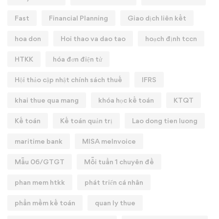
Fast
Financial Planning
Giao dịch liên kết
hoa don
Hoi thao va dao tao
hoạch định tccn
HTKK
hóa đơn điện tử
Hội thảo cập nhật chính sách thuế
IFRS
khai thue qua mang
khóa học kế toán
KTQT
Kế toán
Kế toán quản trị
Lao dong tien luong
maritime bank
MISA meInvoice
Mẫu 06/GTGT
Mỗi tuần 1 chuyên đề
phan mem htkk
phát triển cá nhân
phần mềm kế toán
quan ly thue