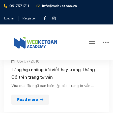
0917571711
info@webketoan.vn
Home
Nghiep vu ke toan
Log in
Register
Tag: Nghiep vu ke toan
05/07/2018
Tổng hợp những bài viết hay trong Tháng
06 trên trang tư vấn
Vừa qua đội ngũ ban biên tập của Trang tư vấn …
Read more