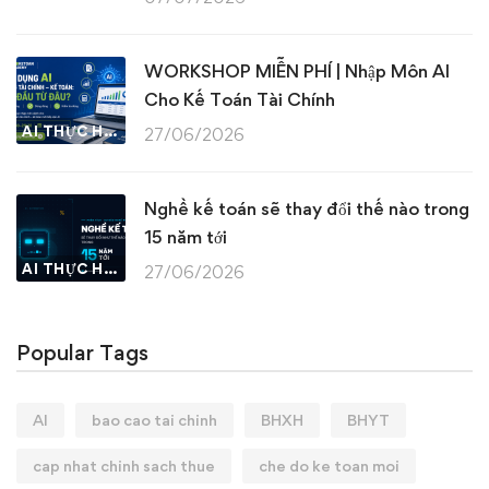
WORKSHOP MIỄN PHÍ | Nhập Môn AI
Cho Kế Toán Tài Chính
AI THỰC HÀNH
27/06/2026
Nghề kế toán sẽ thay đổi thế nào trong
15 năm tới
AI THỰC HÀNH
27/06/2026
Popular Tags
AI
bao cao tai chinh
BHXH
BHYT
cap nhat chinh sach thue
che do ke toan moi