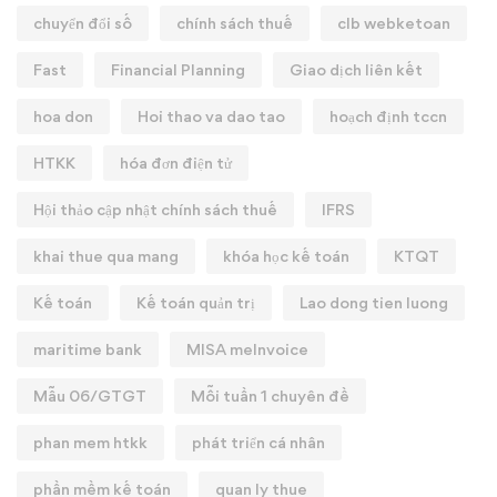
chuyển đổi số
chính sách thuế
clb webketoan
Fast
Financial Planning
Giao dịch liên kết
hoa don
Hoi thao va dao tao
hoạch định tccn
HTKK
hóa đơn điện tử
Hội thảo cập nhật chính sách thuế
IFRS
khai thue qua mang
khóa học kế toán
KTQT
Kế toán
Kế toán quản trị
Lao dong tien luong
maritime bank
MISA meInvoice
Mẫu 06/GTGT
Mỗi tuần 1 chuyên đề
phan mem htkk
phát triển cá nhân
phần mềm kế toán
quan ly thue