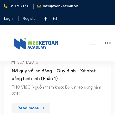
0917571711
info@webketoan.vn
Home
nội quy lao động
Log in
Register
Tag: nội quy lao động
30/11/2016
Nội quy về lao động – Quy định – Xử phạt
bằng hình ảnh (Phần 1)
THỬ VIỆC Nguồn tham khảo: Bộ luật lao động năm
2012 …
Read more