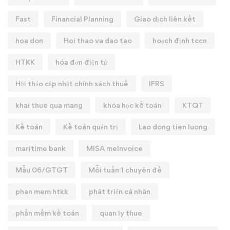
Fast
Financial Planning
Giao dịch liên kết
hoa don
Hoi thao va dao tao
hoạch định tccn
HTKK
hóa đơn điện tử
Hội thảo cập nhật chính sách thuế
IFRS
khai thue qua mang
khóa học kế toán
KTQT
Kế toán
Kế toán quản trị
Lao dong tien luong
maritime bank
MISA meInvoice
Mẫu 06/GTGT
Mỗi tuần 1 chuyên đề
phan mem htkk
phát triển cá nhân
phần mềm kế toán
quan ly thue