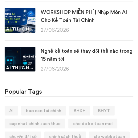
WORKSHOP MIỄN PHÍ | Nhập Môn AI
Cho Kế Toán Tài Chính
AI THỰC HÀNH
27/06/2026
Nghề kế toán sẽ thay đổi thế nào trong
15 năm tới
AI THỰC HÀNH
27/06/2026
Popular Tags
AI
bao cao tai chinh
BHXH
BHYT
cap nhat chinh sach thue
che do ke toan moi
chuyển đổi số
chính sách thuế
clb webketoan