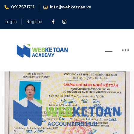
0917571711
info@webketoan.vn
Home
ôn thi kế toán viên
Log in
Register
Tag: ôn thi kế toán viên