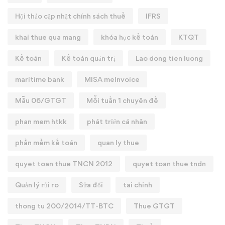
Hội thảo cập nhật chính sách thuế
IFRS
khai thue qua mang
khóa học kế toán
KTQT
Kế toán
Kế toán quản trị
Lao dong tien luong
maritime bank
MISA meInvoice
Mẫu 06/GTGT
Mỗi tuần 1 chuyên đề
phan mem htkk
phát triển cá nhân
phần mềm kế toán
quan ly thue
quyet toan thue TNCN 2012
quyet toan thue tndn
Quản lý rủi ro
Sửa đổi
tai chinh
thong tu 200/2014/TT-BTC
Thue GTGT