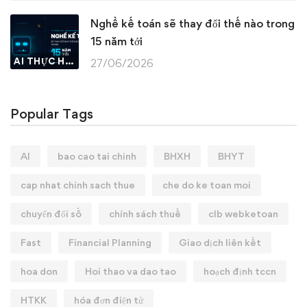
Nghề kế toán sẽ thay đổi thế nào trong
15 năm tới
AI THỰC HÀNH
27/06/2026
Popular Tags
AI
bao cao tai chinh
BHXH
BHYT
cap nhat chinh sach thue
che do ke toan moi
chuyển đổi số
chính sách thuế
clb webketoan
Fast
Financial Planning
Giao dịch liên kết
hoa don
Hoi thao va dao tao
hoạch định tccn
HTKK
hóa đơn điện tử