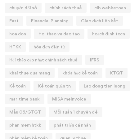
chuyển đổi số
chính sách thuế
clb webketoan
Fast
Financial Planning
Giao dịch liên kết
hoa don
Hoi thao va dao tao
hoạch định tccn
HTKK
hóa đơn điện tử
Hội thảo cập nhật chính sách thuế
IFRS
khai thue qua mang
khóa học kế toán
KTQT
Kế toán
Kế toán quản trị
Lao dong tien luong
maritime bank
MISA meInvoice
Mẫu 06/GTGT
Mỗi tuần 1 chuyên đề
phan mem htkk
phát triển cá nhân
phần mềm kế toán
quan ly thue