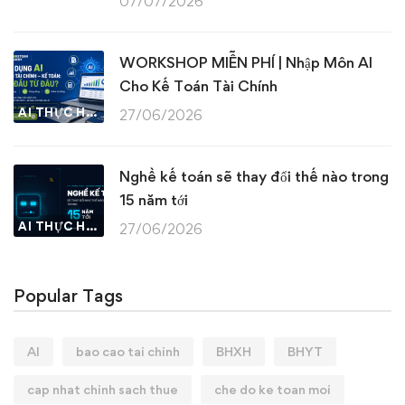
07/07/2026
WORKSHOP MIỄN PHÍ | Nhập Môn AI
Cho Kế Toán Tài Chính
AI THỰC HÀNH
27/06/2026
Nghề kế toán sẽ thay đổi thế nào trong
15 năm tới
AI THỰC HÀNH
27/06/2026
Popular Tags
AI
bao cao tai chinh
BHXH
BHYT
cap nhat chinh sach thue
che do ke toan moi