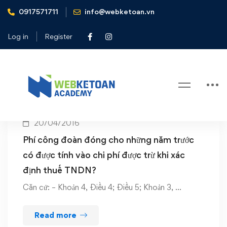
0917571711
info@webketoan.vn
Home
Phí công đoàn
Log in
Register
Tag: Phí công đoàn
20/04/2016
Phí công đoàn đóng cho những năm trước
có được tính vào chi phí được trừ khi xác
định thuế TNDN?
Căn cứ: – Khoản 4, Điều 4; Điều 5; Khoản 3, …
Read more