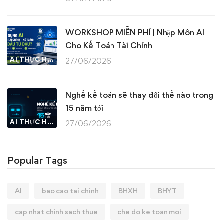
WORKSHOP MIỄN PHÍ | Nhập Môn AI
Cho Kế Toán Tài Chính
AI THỰC HÀNH
27/06/2026
Nghề kế toán sẽ thay đổi thế nào trong
15 năm tới
AI THỰC HÀNH
27/06/2026
Popular Tags
AI
bao cao tai chinh
BHXH
BHYT
cap nhat chinh sach thue
che do ke toan moi