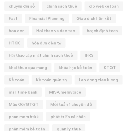
chuyển đổi số
chính sách thuế
clb webketoan
Fast
Financial Planning
Giao dịch liên kết
hoa don
Hoi thao va dao tao
hoạch định tccn
HTKK
hóa đơn điện tử
Hội thảo cập nhật chính sách thuế
IFRS
khai thue qua mang
khóa học kế toán
KTQT
Kế toán
Kế toán quản trị
Lao dong tien luong
maritime bank
MISA meInvoice
Mẫu 06/GTGT
Mỗi tuần 1 chuyên đề
phan mem htkk
phát triển cá nhân
phần mềm kế toán
quan ly thue