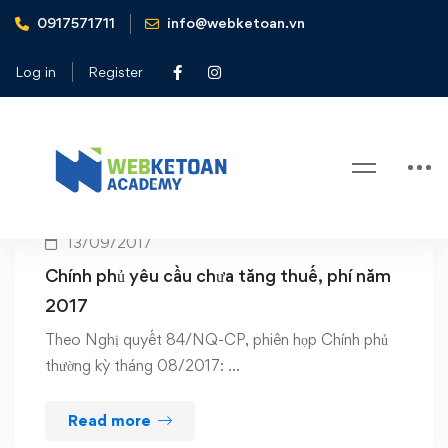
0917571711
info@webketoan.vn
Home
phí năm 2017
Log in
Register
Tag: phí năm 2017
13/09/2017
Chính phủ yêu cầu chưa tăng thuế, phí năm
2017
Theo Nghị quyết 84/NQ-CP, phiên họp Chính phủ
thường kỳ tháng 08/2017: …
Read more