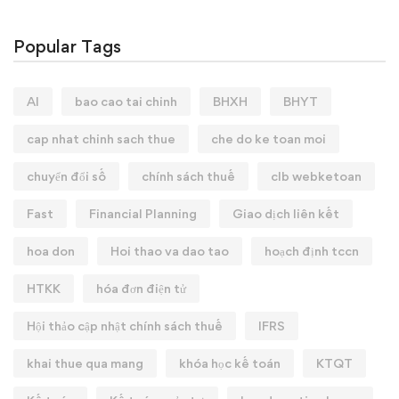
Popular Tags
AI
bao cao tai chinh
BHXH
BHYT
cap nhat chinh sach thue
che do ke toan moi
chuyển đổi số
chính sách thuế
clb webketoan
Fast
Financial Planning
Giao dịch liên kết
hoa don
Hoi thao va dao tao
hoạch định tccn
HTKK
hóa đơn điện tử
Hội thảo cập nhật chính sách thuế
IFRS
khai thue qua mang
khóa học kế toán
KTQT