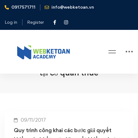
0917571711
info@webketoan.vn
Home
Quy trình công khai các bước giải quyết khiếu nại và kết quả
Log in
Register
giải quyết khiếu nại của người nộp thuế tại cơ quan thuế
Tag: Quy trình công khai các bước
giải quyết khiếu nại và kết quả giải
quyết khiếu nại của người nộp thuế
tại cơ quan thuế
09/11/2017
Quy trình công khai các bước giải quyết