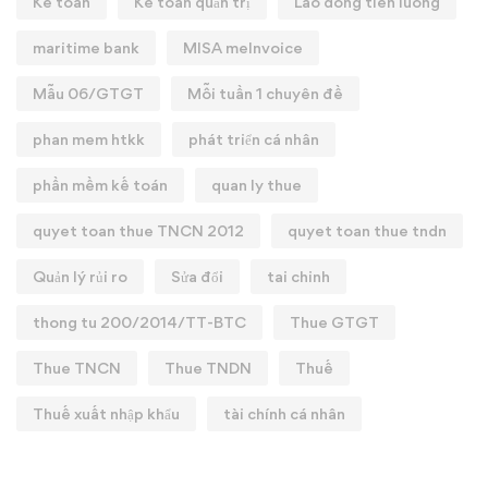
Kế toán
Kế toán quản trị
Lao dong tien luong
maritime bank
MISA meInvoice
Mẫu 06/GTGT
Mỗi tuần 1 chuyên đề
phan mem htkk
phát triển cá nhân
phần mềm kế toán
quan ly thue
quyet toan thue TNCN 2012
quyet toan thue tndn
Quản lý rủi ro
Sửa đổi
tai chinh
thong tu 200/2014/TT-BTC
Thue GTGT
Thue TNCN
Thue TNDN
Thuế
Thuế xuất nhập khẩu
tài chính cá nhân