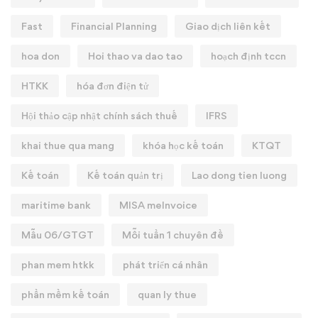
Fast
Financial Planning
Giao dịch liên kết
hoa don
Hoi thao va dao tao
hoạch định tccn
HTKK
hóa đơn điện tử
Hội thảo cập nhật chính sách thuế
IFRS
khai thue qua mang
khóa học kế toán
KTQT
Kế toán
Kế toán quản trị
Lao dong tien luong
maritime bank
MISA meInvoice
Mẫu 06/GTGT
Mỗi tuần 1 chuyên đề
phan mem htkk
phát triển cá nhân
phần mềm kế toán
quan ly thue