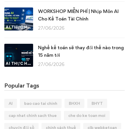
WORKSHOP MIỄN PHÍ | Nhập Môn AI
Cho Kế Toán Tài Chính
AI THỰC HÀNH
27/06/2026
Nghề kế toán sẽ thay đổi thế nào trong
15 năm tới
AI THỰC HÀNH
27/06/2026
Popular Tags
AI
bao cao tai chinh
BHXH
BHYT
cap nhat chinh sach thue
che do ke toan moi
chuyển đổi số
chính sách thuế
clb webketoan