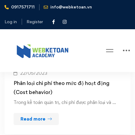
0917571711
info@webketoan.vn
Home
semi-fixed
Log in
Register
Tag: semi-fixed
22/05/2023
Phân loại chi phí theo mức độ hoạt động
(Cost behavior)
Trong kế toán quản trị, chi phí được phân loại và …
Read more