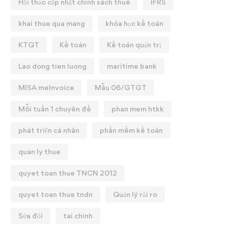
Hội thảo cập nhật chính sách thuế
IFRS
khai thue qua mang
khóa học kế toán
KTQT
Kế toán
Kế toán quản trị
Lao dong tien luong
maritime bank
MISA meInvoice
Mẫu 06/GTGT
Mỗi tuần 1 chuyên đề
phan mem htkk
phát triển cá nhân
phần mềm kế toán
quan ly thue
quyet toan thue TNCN 2012
quyet toan thue tndn
Quản lý rủi ro
Sửa đổi
tai chinh