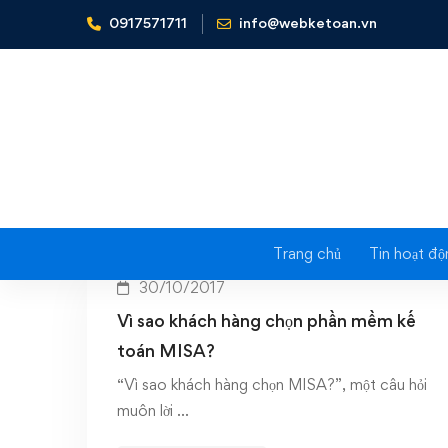
0917571711
info@webketoan.vn
Home
tài trợ SNWKT15
Trang chủ
Tin hoạt độ
30/10/2017
Vì sao khách hàng chọn phần mềm kế
toán MISA?
“Vì sao khách hàng chọn MISA?”, một câu hỏi
muôn lời …