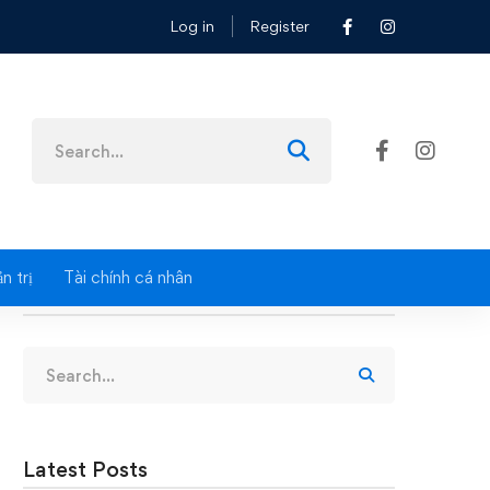
Log in
Register
Search
for:
n trị
Tài chính cá nhân
Search
Search
for:
Latest Posts