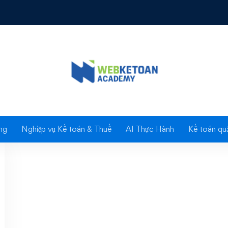
Tag: tài trợ SNWKT15
ng
Nghiệp vụ Kế toán & Thuế
AI Thực Hành
Kế toán quả