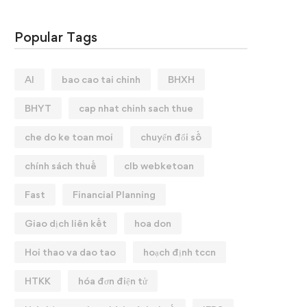
Popular Tags
AI
bao cao tai chinh
BHXH
BHYT
cap nhat chinh sach thue
che do ke toan moi
chuyển đổi số
chính sách thuế
clb webketoan
Fast
Financial Planning
Giao dịch liên kết
hoa don
Hoi thao va dao tao
hoạch định tccn
HTKK
hóa đơn điện tử