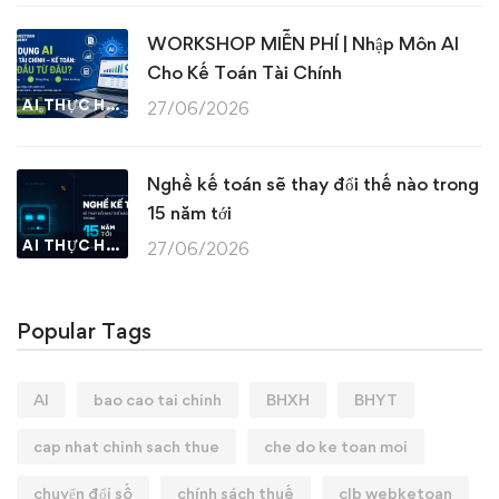
WORKSHOP MIỄN PHÍ | Nhập Môn AI
Cho Kế Toán Tài Chính
AI THỰC HÀNH
27/06/2026
Nghề kế toán sẽ thay đổi thế nào trong
15 năm tới
AI THỰC HÀNH
27/06/2026
Popular Tags
AI
bao cao tai chinh
BHXH
BHYT
cap nhat chinh sach thue
che do ke toan moi
chuyển đổi số
chính sách thuế
clb webketoan