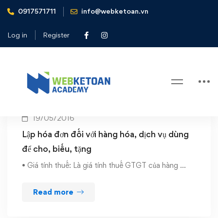
0917571711
info@webketoan.vn
Home
tặng
Log in
Register
Tag: tặng
19/05/2016
Lập hóa đơn đối với hàng hóa, dịch vụ dùng
để cho, biếu, tặng
• Giá tính thuế: Là giá tính thuế GTGT của hàng …
Read more