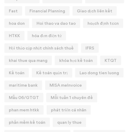
Fast
Financial Planning
Giao dịch liên kết
hoa don
Hoi thao va dao tao
hoạch định tccn
HTKK
hóa đơn điện tử
Hội thảo cập nhật chính sách thuế
IFRS
khai thue qua mang
khóa học kế toán
KTQT
Kế toán
Kế toán quản trị
Lao dong tien luong
maritime bank
MISA meInvoice
Mẫu 06/GTGT
Mỗi tuần 1 chuyên đề
phan mem htkk
phát triển cá nhân
phần mềm kế toán
quan ly thue