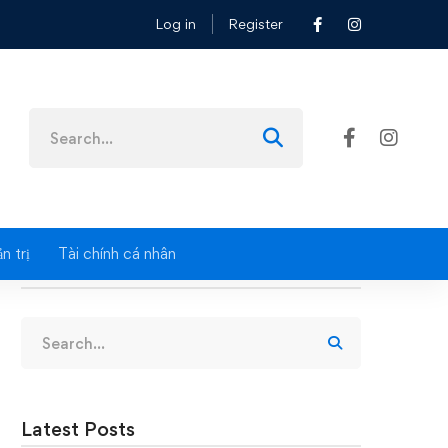
Log in
Register
Search
for:
n trị
Tài chính cá nhân
Search
Search
for:
Latest Posts