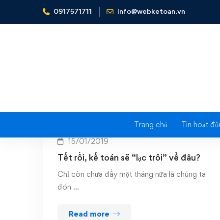
0917571711
info@webketoan.vn
Home
tết của kế toán
Trang chủ
Tin hoạt độ
15/01/2019
Tết rồi, kế toán sẽ “lạc trôi” về đâu?
Chỉ còn chưa đầy một tháng nữa là chúng ta
đón …
Read more