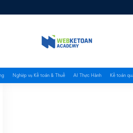
Tag: tết của kế toán
ng
Nghiệp vụ Kế toán & Thuế
AI Thực Hành
Kế toán quả