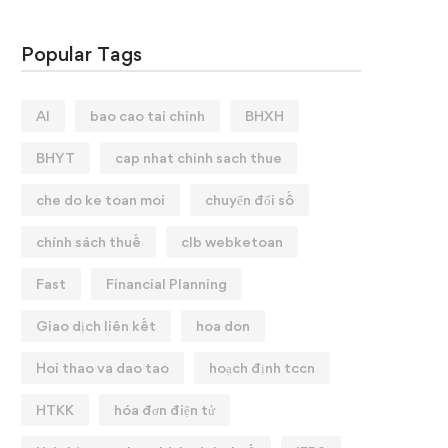
Popular Tags
AI
bao cao tai chinh
BHXH
BHYT
cap nhat chinh sach thue
che do ke toan moi
chuyển đổi số
chính sách thuế
clb webketoan
Fast
Financial Planning
Giao dịch liên kết
hoa don
Hoi thao va dao tao
hoạch định tccn
HTKK
hóa đơn điện tử