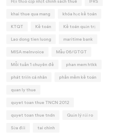
Hội thảo cập nhật chính sách thuế
IFRS
khai thue qua mang
khóa học kế toán
KTQT
Kế toán
Kế toán quản trị
Lao dong tien luong
maritime bank
MISA meInvoice
Mẫu 06/GTGT
Mỗi tuần 1 chuyên đề
phan mem htkk
phát triển cá nhân
phần mềm kế toán
quan ly thue
quyet toan thue TNCN 2012
quyet toan thue tndn
Quản lý rủi ro
Sửa đổi
tai chinh