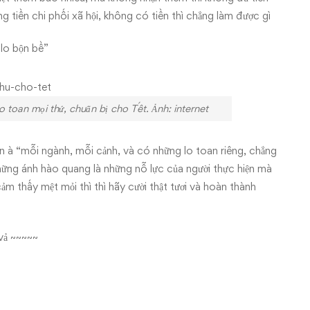
ồng tiền chi phối xã hội, không có tiền thì chẳng làm được gì
 lo bộn bề”
thứ, chuẩn bị cho Tết. Ảnh: internet
n à “mỗi ngành, mỗi cảnh, và có những lo toan riêng, chẳng
ững ánh hào quang là những nỗ lực của người thực hiện mà
ảm thấy mệt mỏi thì thì hãy cười thật tươi và hoàn thành
vả ~~~~~