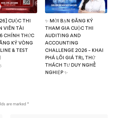
026] CUỘC THI
✨ MỜI BẠN ĐĂNG KÝ
 VIÊN TÀI
THAM GIA CUỘC THI
T
6 CHÍNH THỨC
AUDITING AND
ĂNG KÝ VÒNG
ACCOUNTING
NLINE & TEST
CHALLENGE 2026 – KHAI

PHÁ LÕI GIÁ TRỊ, THỬ
THÁCH TƯ DUY NGHỀ
6
NGHIỆP ✨
14/03/2026
elds are marked
*