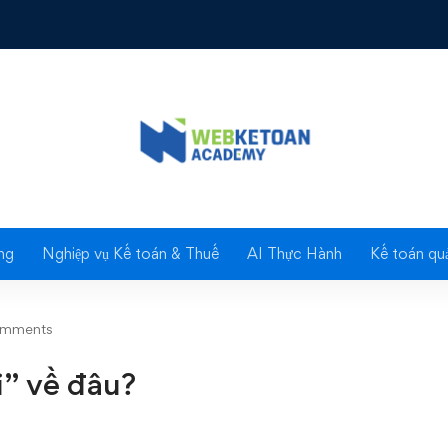
về đâu?
Blog
ng
Nghiệp vụ Kế toán & Thuế
AI Thực Hành
Kế toán quả
omments
ôi” về đâu?