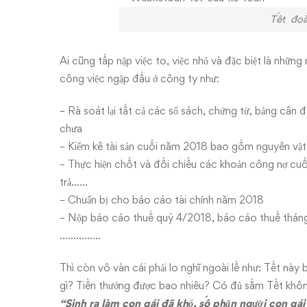
Tết đoàn 
Ai cũng tấp nập việc to, việc nhỏ và đặc biệt là nhữ
công việc ngập đầu ở công ty như:
– Rà soát lại tất cả các sổ sách, chứng từ, bảng cân 
chưa
– Kiểm kê tài sản cuối năm 2018 bao gồm nguyên vật l
– Thực hiện chốt và đối chiếu các khoản công nợ cuố
trả……
– Chuẩn bị cho báo cáo tài chính năm 2018
– Nộp báo cáo thuế quý 4/2018, báo cáo thuế thá
……………
Thì còn vô vàn cái phải lo nghĩ ngoài lề như: Tết này
gì? Tiền thưởng được bao nhiêu? Có đủ sắm Tết không
“Sinh ra làm con gái đã khổ, số phận người con gá