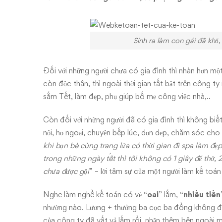
Sinh ra làm con gái đã khổ,
Đối với những người chưa có gia đình thì nhàn hơn một
còn độc thân, thì ngoài thời gian tất bật trên công t
sắm Tết, làm đẹp, phụ giúp bố mẹ công việc nhà,..
Còn đối với những người đã có gia đình thì không biế
nội, họ ngoại, chuyện bếp lúc, dọn dẹp, chăm sóc cho 
khi bạn bè cùng trang lứa có thời gian đi spa làm đ
trong những ngày tết thì tôi không có 1 giây để thở
chưa được gội
” – lời tâm sự của một người làm kế toá
Nghe làm nghề kế toán có vẻ “
oai
” lắm, “
nhiều tiền
nhường nào. Lương + thưởng ba cọc ba đồng không đủ
của công ty đã vất vả lắm rồi, nhận thêm bên ngoài 