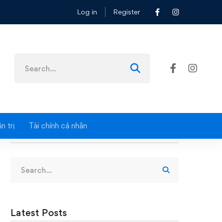
Log in
Register
Search
for:
n trị
Tài chính cá nhân
Search
Search
for:
Latest Posts