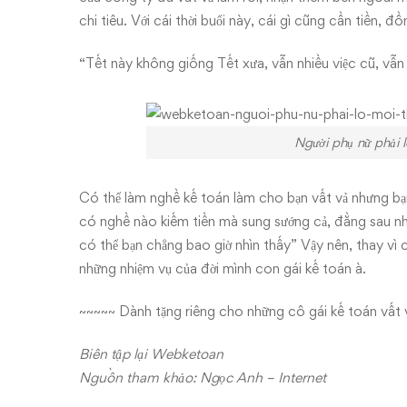
chi tiêu. Với cái thời buổi này, cái gì cũng cần tiền, đ
“Tết này không giống Tết xưa, vẫn nhiều việc cũ, vẫn
Người phụ nữ phải lo toan mọi 
Có thể làm nghề kế toán làm cho bạn vất vả nhưng bạ
có nghề nào kiếm tiền mà sung sướng cả, đằng sau nh
có thể bạn chẳng bao giờ nhìn thấy” Vậy nên, thay vì c
những nhiệm vụ của đời mình con gái kế toán à.
~~~~~ Dành tặng riêng cho những cô gái kế toán vất 
Biên tập lại Webketoan
Nguồn tham khảo: Ngọc Anh – Internet