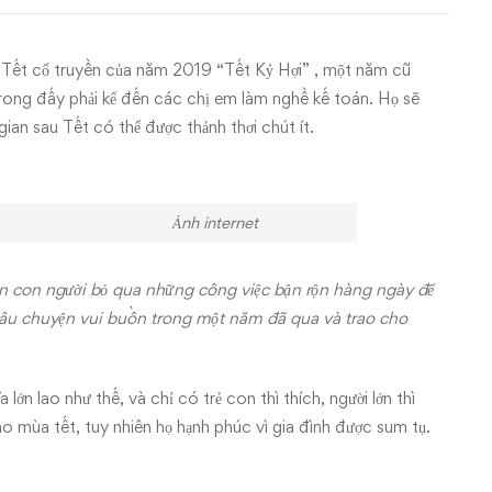
 Tết cổ truyền của năm 2019 “Tết Kỷ Hợi” , một năm cũ
, trong đấy phải kể đến các chị em làm nghề kế toán. Họ sẽ
ian sau Tết có thể được thảnh thơi chút ít.
nternet
gian con người bỏ qua những công việc bận rộn hàng ngày để
câu chuyện vui buồn trong một năm đã qua và trao cho
n lao như thế, và chỉ có trẻ con thì thích, người lớn thì
cho mùa tết, tuy nhiên họ hạnh phúc vì gia đình được sum tụ.