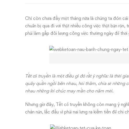
sẽ
“lạc
Chỉ còn chưa đầy một tháng nữa là chúng ta đón cái
trôi”
chuẩn bị qua đi với thật nhiều công việc thật bận rộn
phải làm gấp đôi lượng công việc thường ngày để thời g
về
đâu?
Ảnh i
Tết cổ truyền là một điều gì đó rất ý nghĩa: là thời 
quây quần ngồi bên nhau, hỏi thăm, chia sẻ những 
nhau những lời chúc may mắn cho năm mới.
Nhưng giờ đây, Tết cổ truyền không còn mang ý nghĩa lớ
chán nản, lắc đầu vì phải nai lưng ra kiếm tiền để chi 