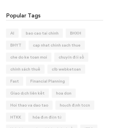
Popular Tags
AI
bao cao tai chinh
BHXH
BHYT
cap nhat chinh sach thue
che do ke toan moi
chuyển đổi số
chính sách thuế
clb webketoan
Fast
Financial Planning
Giao dịch liên kết
hoa don
Hoi thao va dao tao
hoạch định tccn
HTKK
hóa đơn điện tử