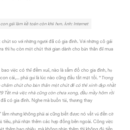
 con gái làm kế toán còn khổ hơn. Ảnh: Internet
 chút so với những người đã có gia đình. Với những cô gái
y ra thì họ còn một chút thời gian dành cho bản thân để mua
t bao việc có thể đếm xuể, nào là sắm đồ cho gia đình, họ
con cái,… phải gọi là lúc nào cũng đầu tắt mặt tối. “
Trong
ẹp chăm chút cho bản thân một chút để có thể xinh đẹp nhất
, 29 Tết mà việc nhà cũng còn chưa xong, đầu mấy hôm rồi
n đã có gia đình. Nghe mà buồn tủi, thương thay
” lắm nhưng không phải ai cũng biết được nó vất vả đến cỡ
 tiêu, phải nhận thêm các hợp đồng bên ngoài. Công việc
mệt thêm bao nhiêu, mà không nhận thêm thì không đủ tiền