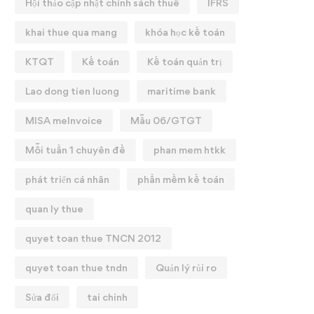
Hội thảo cập nhật chính sách thuế
IFRS
khai thue qua mang
khóa học kế toán
KTQT
Kế toán
Kế toán quản trị
Lao dong tien luong
maritime bank
MISA meInvoice
Mẫu 06/GTGT
Mỗi tuần 1 chuyên đề
phan mem htkk
phát triển cá nhân
phần mềm kế toán
quan ly thue
quyet toan thue TNCN 2012
quyet toan thue tndn
Quản lý rủi ro
Sửa đổi
tai chinh