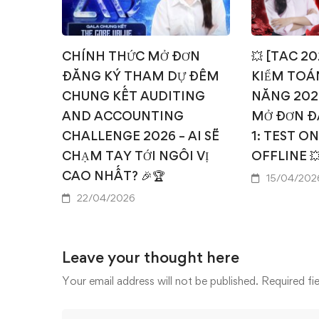
CHÍNH THỨC MỞ ĐƠN
💥 [TAC 2
ĐĂNG KÝ THAM DỰ ĐÊM
KIỂM TOÁN
CHUNG KẾT AUDITING
NĂNG 202
AND ACCOUNTING
MỞ ĐƠN Đ
CHALLENGE 2026 – AI SẼ
1: TEST O
CHẠM TAY TỚI NGÔI VỊ
OFFLINE 
CAO NHẤT? 🎉🏆
15/04/202
22/04/2026
Leave your thought here
Your email address will not be published.
Required fi