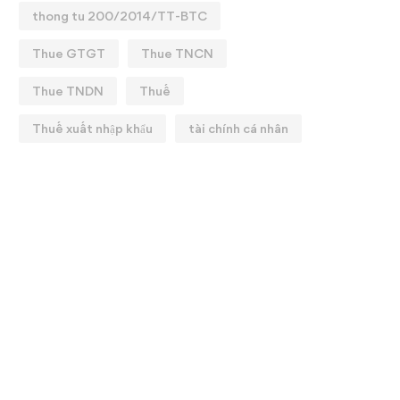
thong tu 200/2014/TT-BTC
Thue GTGT
Thue TNCN
Thue TNDN
Thuế
Thuế xuất nhập khẩu
tài chính cá nhân