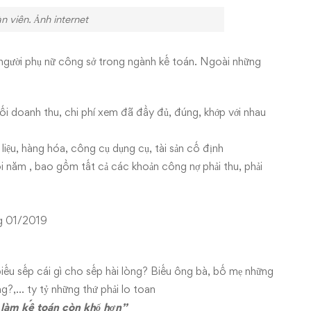
viên. Ảnh internet
ng người phụ nữ công sở trong ngành kế toán. Ngoài những
đối doanh thu, chi phí xem đã đầy đủ, đúng, khớp với nhau
iệu, hàng hóa, công cụ dụng cụ, tài sản cố định
i năm , bao gồm tất cả các khoản công nợ phải thu, phải
ng 01/2019
 biếu sếp cái gì cho sếp hài lòng? Biếu ông bà, bố mẹ những
?,… ty tỷ những thứ phải lo toan
i làm kế toán còn khổ hơn”