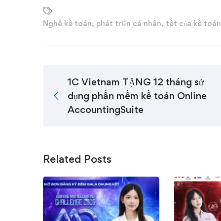
Nghề kế toán
,
phát triển cá nhân
,
tết của kế toán
1C Vietnam TẶNG 12 tháng sử
dụng phần mềm kế toán Online
AccountingSuite
Related Posts